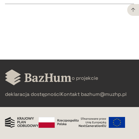
CZYSTY TEKST
pobierz cytat
BIBTEX
o projekcie
pobierz cytat
deklaracja dostępności
Kontakt
bazhum@muzhp.pl