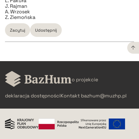
L. Pakuła
J. Rajman
A. Wrzosek
Z. Ziemońska
Zacytuj
Udostępnij
CZYSTY TEKST
o projekcie
pobierz cytat
deklaracja dostępności
Kontakt
bazhum@muzhp.pl
BIBTEX
pobierz cytat