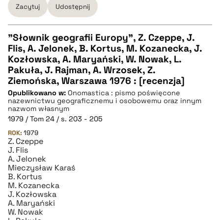
Zacytuj
Udostępnij
"Słownik geografii Europy", Z. Czeppe, J.
Flis, A. Jelonek, B. Kortus, M. Kozanecka, J.
CZYSTY TEKST
Kozłowska, A. Maryański, W. Nowak, L.
Pakuła, J. Rajman, A. Wrzosek, Z.
Ziemońska, Warszawa 1976 : [recenzja]
pobierz cytat
Opublikowano w:
Onomastica : pismo poświęcone
nazewnictwu geograficznemu i osobowemu oraz innym
nazwom własnym
BIBTEX
1979 / Tom 24 / s. 203 - 205
ROK:
1979
Z. Czeppe
pobierz cytat
J. Flis
A. Jelonek
Mieczysław Karaś
B. Kortus
M. Kozanecka
J. Kozłowska
A. Maryański
W. Nowak