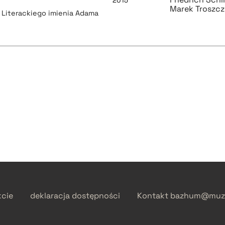
2015
Marek Troszcz
 Literackiego imienia Adama
kcie
deklaracja dostępności
Kontakt
bazhum@muzh