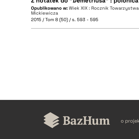
Z notatek do "Demetriusa" : polonica
Opublikowano w:
Wiek XIX : Rocznik Towarzystwa
Mickiewicza
CZYSTY TEKST
2015 / Tom 8 (50) / s. 593 - 595
BIBTEX
CZYSTY TEKST
BIBTEX
o proje