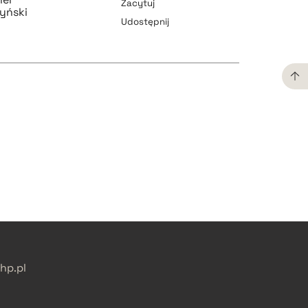
Zacytuj
yński
Udostępnij
pobierz cytat
pobierz cytat
pobierz cytat
pobierz cytat
p.pl