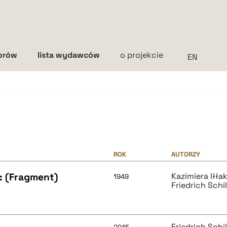
torów
lista wydawców
o projekcie
Interlinia
mała
średnia
duża
ROK
AUTORZY
: (Fragment)
Kazimiera Iłł
1949
Friedrich Schil
Friedrich Schil