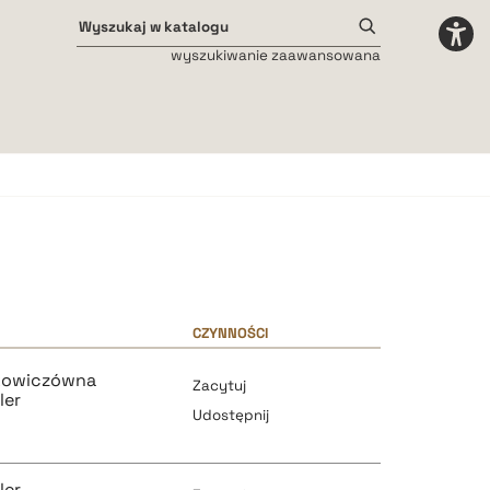
wyszukiwanie zaawansowana
Odstępy międzyliterowe
małe
średnie
duże
CZYNNOŚCI
akowiczówna
Zacytuj
ler
Udostępnij
ler