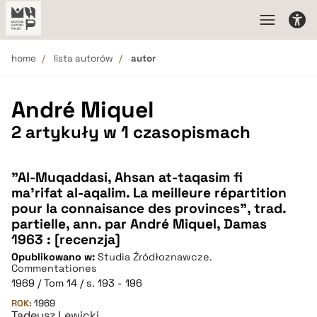
home
lista autorów
autor
André Miquel
2 artykuły w 1 czasopismach
"Al-Muqaddasi, Ahsan at-taqasim fi
ma'rifat al-aqalim. La meilleure répartition
pour la connaisance des provinces", trad.
partielle, ann. par André Miquel, Damas
1963 : [recenzja]
Opublikowano w:
Studia Źródłoznawcze.
Commentationes
1969 / Tom 14 / s. 193 - 196
ROK:
1969
Tadeusz Lewicki