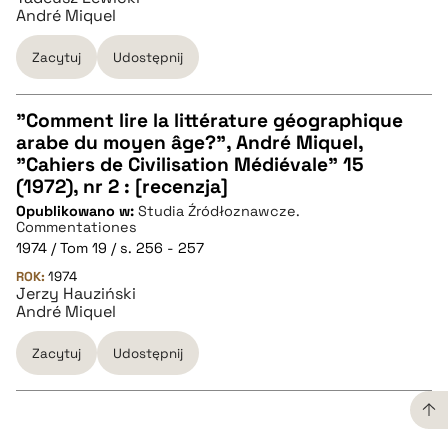
André Miquel
Zacytuj
Udostępnij
"Comment lire la littérature géographique
arabe du moyen âge?", André Miquel,
CZYSTY TEKST
"Cahiers de Civilisation Médiévale" 15
(1972), nr 2 : [recenzja]
Opublikowano w:
Studia Źródłoznawcze.
pobierz cytat
Commentationes
1974 / Tom 19 / s. 256 - 257
ROK:
BIBTEX
1974
Jerzy Hauziński
André Miquel
pobierz cytat
Zacytuj
Udostępnij