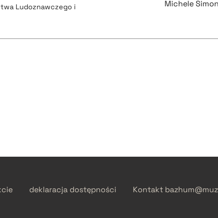
Michele Simo
ystwa Ludoznawczego i
kcie
deklaracja dostępności
Kontakt
bazhum@muzh