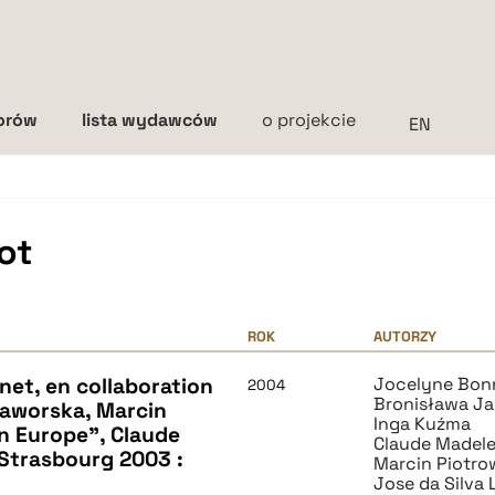
torów
lista wydawców
o projekcie
Interlinia
mała
średnia
duża
ot
ROK
AUTORZY
et, en collaboration
Jocelyne Bon
2004
Bronisława J
Jaworska, Marcin
Inga Kuźma
n Europe", Claude
Claude Madel
Strasbourg 2003 :
Marcin Piotro
Jose da Silva 