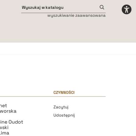
wyszukiwanie zaawansowana
Odstępy międzyliterowe
małe
średnie
duże
CZYNNOŚCI
net
Zacytuj
aworska
Udostępnij
eine Oudot
wski
Lima