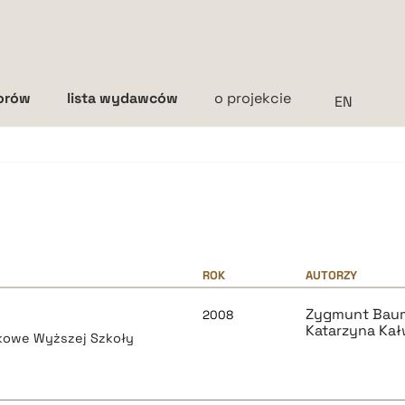
torów
lista wydawców
o projekcie
Interlinia
mała
średnia
duża
ROK
AUTORZY
Zygmunt Bau
2008
Katarzyna Ka
aukowe Wyższej Szkoły