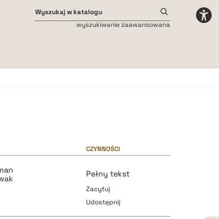
wyszukiwanie zaawansowana
Odstępy międzyliterowe
małe
średnie
duże
CZYNNOŚCI
man
Pełny tekst
łwak
Zacytuj
Udostępnij