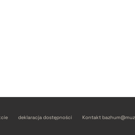
kcie
deklaracja dostępności
Kontakt
bazhum@muzh