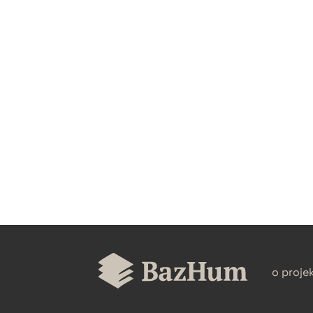
CZYSTY TEKST
BIBTEX
o proje