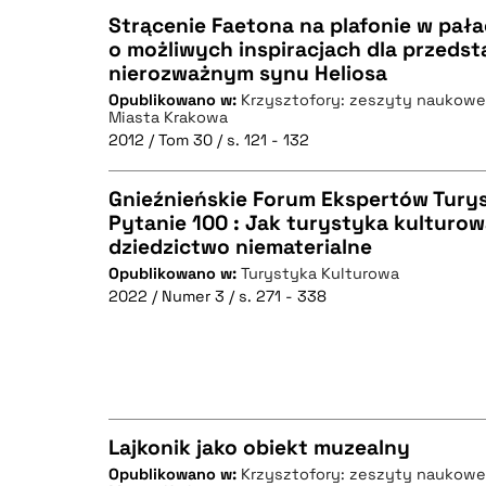
Strącenie Faetona na plafonie w pała
o możliwych inspiracjach dla przedst
nierozważnym synu Heliosa
CZYSTY TEKST
Opublikowano w:
Krzysztofory: zeszyty naukow
Miasta Krakowa
2012 / Tom 30 / s. 121 - 132
Gnieźnieńskie Forum Ekspertów Turys
BIBTEX
Pytanie 100 : Jak turystyka kulturo
dziedzictwo niematerialne
CZYSTY TEKST
Opublikowano w:
Turystyka Kulturowa
2022 / Numer 3 / s. 271 - 338
BIBTEX
Lajkonik jako obiekt muzealny
Opublikowano w:
Krzysztofory: zeszyty naukow