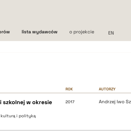
torów
lista wydawców
o projekcie
Interlinia
mała
średnia
duża
ROK
AUTORZY
i szkolnej w okresie
Andrzej Iwo S
2017
kulturą i polityką