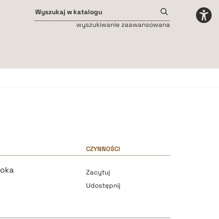
wyszukiwanie zaawansowana
Odstępy międzyliterowe
małe
średnie
duże
CZYNNOŚCI
zoka
Zacytuj
Udostępnij