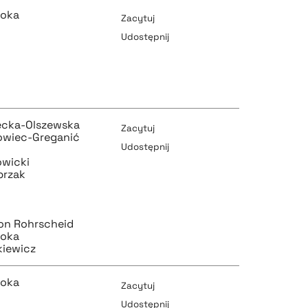
zoka
Zacytuj
Udostępnij
pobierz cytat
ecka-Olszewska
Zacytuj
owiec-Greganić
Udostępnij
pobierz cytat
owicki
przak
pobierz cytat
on Rohrscheid
zoka
kiewicz
pobierz cytat
zoka
Zacytuj
Udostępnij