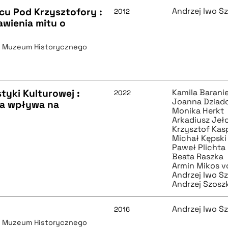
cu Pod Krzysztofory :
Andrzej Iwo S
2012
awienia mitu o
e Muzeum Historycznego
tyki Kulturowej :
Kamila Barani
2022
Joanna Dziad
wa wpływa na
Monika Herkt
Arkadiusz Jeł
Krzysztof Kas
Michał Kępski
Paweł Plichta
Beata Raszka
Armin Mikos v
Andrzej Iwo S
Andrzej Szosz
Andrzej Iwo S
2016
e Muzeum Historycznego