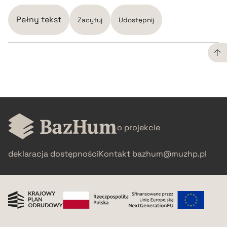
Pełny tekst
Zacytuj
Udostępnij
CZYSTY TEKST
pobierz cytat
o projekcie
BIBTEX
deklaracja dostępności
Kontakt
bazhum@muzhp.pl
pobierz cytat