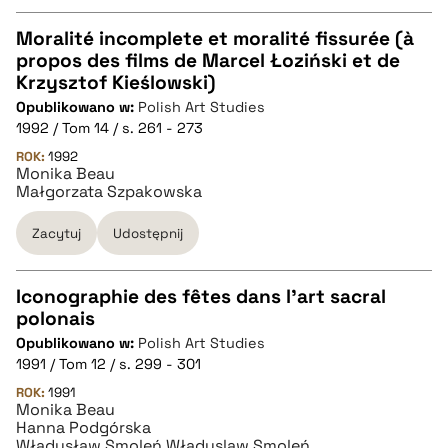
Moralité incomplete et moralité fissurée (à
propos des films de Marcel Łoziński et de
CZYSTY TEKST
Krzysztof Kieślowski)
Opublikowano w:
Polish Art Studies
1992 / Tom 14 / s. 261 - 273
pobierz cytat
ROK:
1992
Monika Beau
Małgorzata Szpakowska
BIBTEX
Zacytuj
Udostępnij
pobierz cytat
Iconographie des fêtes dans l'art sacral
polonais
CZYSTY TEKST
Opublikowano w:
Polish Art Studies
1991 / Tom 12 / s. 299 - 301
pobierz cytat
ROK:
1991
Monika Beau
Hanna Podgórska
Władysław Smoleń Władyslaw Smoleń