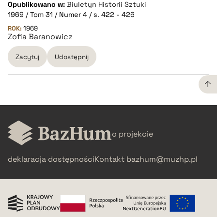
CZYSTY TEKST
Opublikowano w:
Biuletyn Historii Sztuki
1969 / Tom 31 / Numer 4 / s. 422 - 426
pobierz cytat
ROK:
1969
Zofia Baranowicz
Zacytuj
Udostępnij
BIBTEX
pobierz cytat
CZYSTY TEKST
o projekcie
pobierz cytat
deklaracja dostępności
Kontakt
bazhum@muzhp.pl
BIBTEX
pobierz cytat