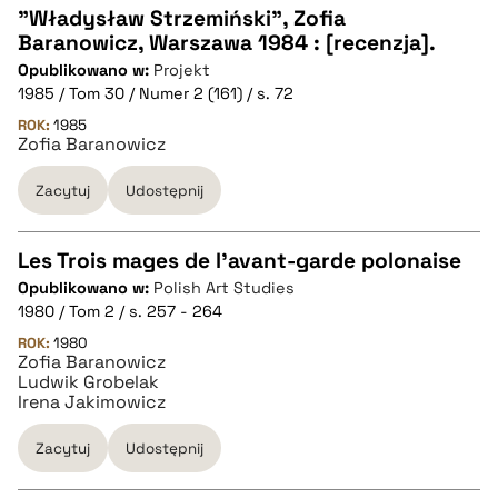
"Władysław Strzemiński", Zofia
Baranowicz, Warszawa 1984 : [recenzja].
CZYSTY TEKST
Opublikowano w:
Projekt
1985 / Tom 30 / Numer 2 (161) / s. 72
pobierz cytat
ROK:
1985
Zofia Baranowicz
Zacytuj
Udostępnij
BIBTEX
pobierz cytat
Les Trois mages de l'avant-garde polonaise
Opublikowano w:
Polish Art Studies
CZYSTY TEKST
1980 / Tom 2 / s. 257 - 264
ROK:
1980
Zofia Baranowicz
pobierz cytat
Ludwik Grobelak
Irena Jakimowicz
BIBTEX
Zacytuj
Udostępnij