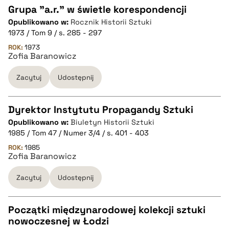
pobierz cytat
Grupa "a.r." w świetle korespondencji
Opublikowano w:
Rocznik Historii Sztuki
CZYSTY TEKST
1973 / Tom 9 / s. 285 - 297
ROK:
1973
Zofia Baranowicz
pobierz cytat
Zacytuj
Udostępnij
BIBTEX
Dyrektor Instytutu Propagandy Sztuki
pobierz cytat
Opublikowano w:
Biuletyn Historii Sztuki
CZYSTY TEKST
1985 / Tom 47 / Numer 3/4 / s. 401 - 403
ROK:
1985
Zofia Baranowicz
pobierz cytat
Zacytuj
Udostępnij
BIBTEX
Początki międzynarodowej kolekcji sztuki
pobierz cytat
nowoczesnej w Łodzi