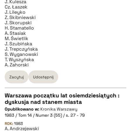
J. Kulesza
Cz. Łaszek
J. Lileyko
Z. Skibniewski
J. Skorupski
H. Stamatello
A. Stasiak
M. Świetlik
J. Szubińska
J. Trepczyńska
S. Wyganowski
T. Wyszyńska
A. Zahorski
Zacytuj
Udostępnij
Warszawa początku lat osiemdziesiątych :
dyskusja nad stanem miasta
CZYSTY TEKST
Opublikowano w:
Kronika Warszawy
1983 / Tom 14 / Numer 3 (55) / s. 27 - 79
pobierz cytat
ROK:
1983
A. Andrzejewski