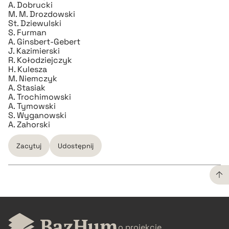
A. Dobrucki
M. M. Drozdowski
BIBTEX
St. Dziewulski
S. Furman
A. Ginsbert-Gebert
pobierz cytat
J. Kazimierski
R. Kołodziejczyk
H. Kulesza
M. Niemczyk
A. Stasiak
A. Trochimowski
A. Tymowski
S. Wyganowski
A. Zahorski
Zacytuj
Udostępnij
CZYSTY TEKST
o projekcie
pobierz cytat