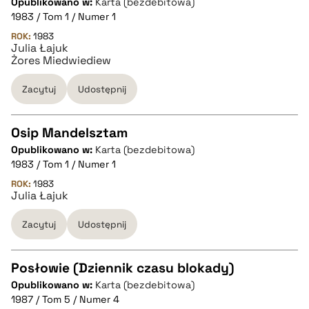
Opublikowano w:
Karta (bezdebitowa)
CZYSTY TEKST
1983 / Tom 1 / Numer 1
ROK:
1983
Julia Łajuk
pobierz cytat
Żores Miedwiediew
Zacytuj
Udostępnij
BIBTEX
Osip Mandelsztam
pobierz cytat
Opublikowano w:
Karta (bezdebitowa)
CZYSTY TEKST
1983 / Tom 1 / Numer 1
ROK:
1983
Julia Łajuk
pobierz cytat
Zacytuj
Udostępnij
BIBTEX
Posłowie (Dziennik czasu blokady)
pobierz cytat
Opublikowano w:
Karta (bezdebitowa)
CZYSTY TEKST
1987 / Tom 5 / Numer 4