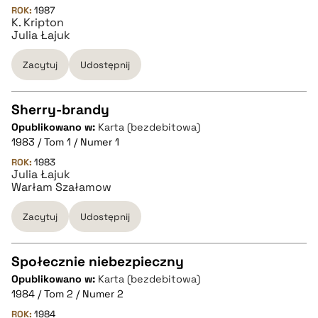
ROK:
1987
K. Kripton
pobierz cytat
Julia Łajuk
Zacytuj
Udostępnij
BIBTEX
Sherry-brandy
pobierz cytat
Opublikowano w:
Karta (bezdebitowa)
CZYSTY TEKST
1983 / Tom 1 / Numer 1
ROK:
1983
Julia Łajuk
pobierz cytat
Warłam Szałamow
Zacytuj
Udostępnij
BIBTEX
Społecznie niebezpieczny
pobierz cytat
Opublikowano w:
Karta (bezdebitowa)
CZYSTY TEKST
1984 / Tom 2 / Numer 2
ROK:
1984