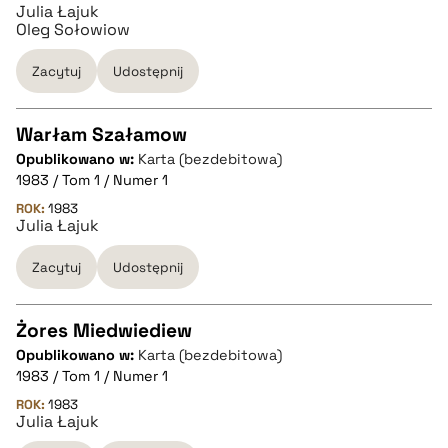
Julia Łajuk
pobierz cytat
Oleg Sołowiow
Zacytuj
Udostępnij
BIBTEX
Warłam Szałamow
pobierz cytat
Opublikowano w:
Karta (bezdebitowa)
CZYSTY TEKST
1983 / Tom 1 / Numer 1
ROK:
1983
Julia Łajuk
pobierz cytat
Zacytuj
Udostępnij
BIBTEX
Żores Miedwiediew
pobierz cytat
Opublikowano w:
Karta (bezdebitowa)
CZYSTY TEKST
1983 / Tom 1 / Numer 1
ROK:
1983
Julia Łajuk
pobierz cytat