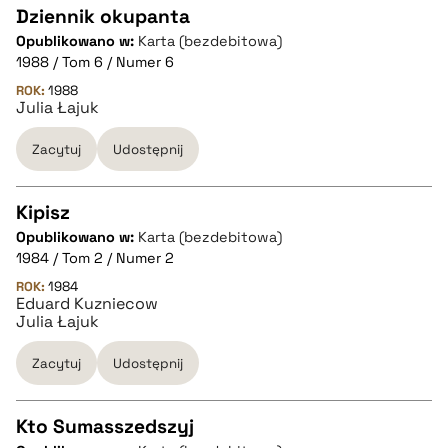
Dziennik okupanta
Opublikowano w:
Karta (bezdebitowa)
CZYSTY TEKST
1988 / Tom 6 / Numer 6
ROK:
1988
Julia Łajuk
pobierz cytat
Zacytuj
Udostępnij
BIBTEX
Kipisz
pobierz cytat
Opublikowano w:
Karta (bezdebitowa)
CZYSTY TEKST
1984 / Tom 2 / Numer 2
ROK:
1984
Eduard Kuzniecow
pobierz cytat
Julia Łajuk
Zacytuj
Udostępnij
BIBTEX
Kto Sumasszedszyj
pobierz cytat