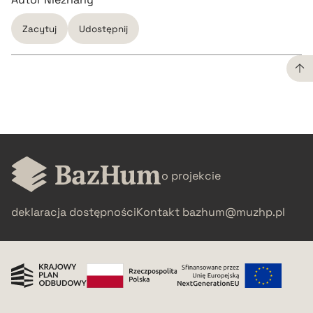
Zacytuj
Udostępnij
CZYSTY TEKST
pobierz cytat
o projekcie
BIBTEX
deklaracja dostępności
Kontakt
bazhum@muzhp.pl
pobierz cytat