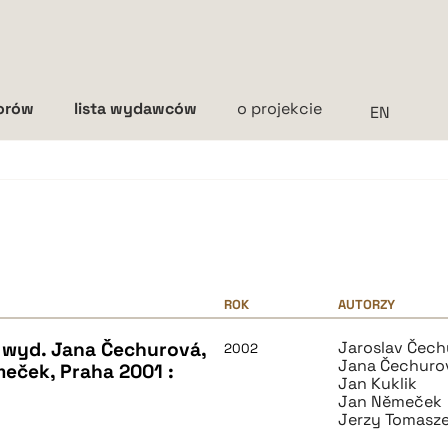
torów
lista wydawców
o projekcie
Interlinia
mała
średnia
duża
ROK
AUTORZY
 wyd. Jana Čechurová,
Jaroslav Čech
2002
Jana Čechuro
meček, Praha 2001 :
Jan Kuklik
Jan Němeček
Jerzy Tomasz