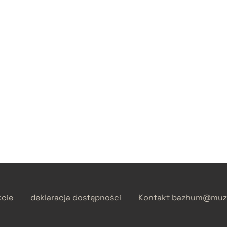
kcie
deklaracja dostępności
Kontakt
bazhum@muzh