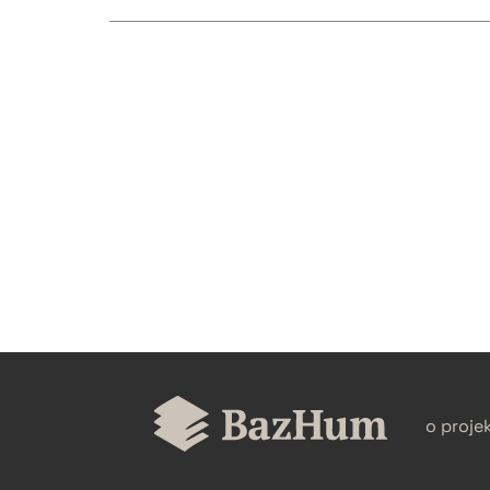
CZYSTY TEKST
BIBTEX
o proje