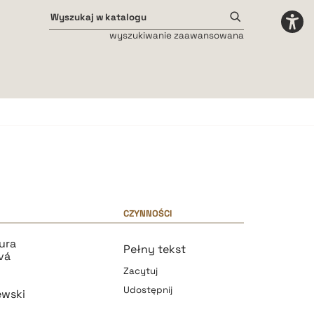
wyszukiwanie zaawansowana
Odstępy międzyliterowe
małe
średnie
duże
CZYNNOŚCI
ura
Pełny tekst
vá
Zacytuj
Udostępnij
ewski