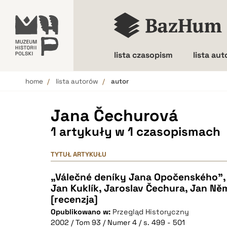
lista czasopism
lista au
home
lista autorów
autor
Wielkość liter
Jana Čechurová
1 artykuły w 1 czasopismach
TYTUŁ ARTYKUŁU
„Válečné deníky Jana Opočenského”,
Jan Kuklík, Jaroslav Čechura, Jan Ně
[recenzja]
Opublikowano w:
Przegląd Historyczny
2002 / Tom 93 / Numer 4 / s. 499 - 501