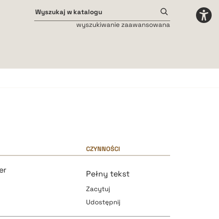
wyszukiwanie zaawansowana
Odstępy międzyliterowe
małe
średnie
duże
CZYNNOŚCI
er
Pełny tekst
Zacytuj
Udostępnij