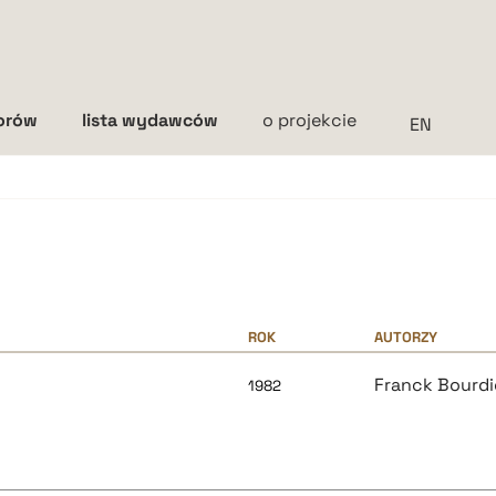
torów
lista wydawców
o projekcie
Interlinia
mała
średnia
duża
ROK
AUTORZY
Franck Bourdi
1982