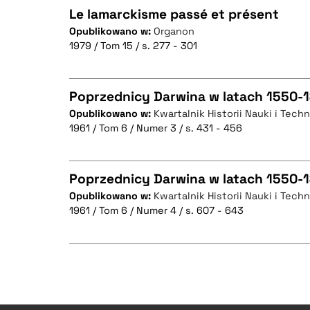
Le lamarckisme passé et présent
Opublikowano w:
Organon
1979 / Tom 15 / s. 277 - 301
CZYSTY TEKST
Poprzednicy Darwina w latach 1550-
Opublikowano w:
Kwartalnik Historii Nauki i Techn
BIBTEX
1961 / Tom 6 / Numer 3 / s. 431 - 456
CZYSTY TEKST
Poprzednicy Darwina w latach 1550-18
Opublikowano w:
Kwartalnik Historii Nauki i Techn
BIBTEX
1961 / Tom 6 / Numer 4 / s. 607 - 643
CZYSTY TEKST
BIBTEX
CZYSTY TEKST