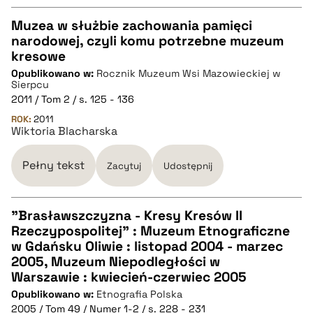
Muzea w służbie zachowania pamięci
narodowej, czyli komu potrzebne muzeum
CZYSTY TEKST
kresowe
Opublikowano w:
Rocznik Muzeum Wsi Mazowieckiej w
Sierpcu
pobierz cytat
2011 / Tom 2 / s. 125 - 136
ROK:
2011
Wiktoria Blacharska
BIBTEX
Pełny tekst
Zacytuj
Udostępnij
pobierz cytat
"Brasławszczyzna - Kresy Kresów II
Rzeczypospolitej" : Muzeum Etnograficzne
CZYSTY TEKST
w Gdańsku Oliwie : listopad 2004 - marzec
2005, Muzeum Niepodległości w
Warszawie : kwiecień-czerwiec 2005
pobierz cytat
Opublikowano w:
Etnografia Polska
2005 / Tom 49 / Numer 1-2 / s. 228 - 231