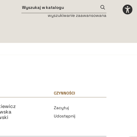
wyszukiwanie zaawansowana
Odstępy międzyliterowe
małe
średnie
duże
CZYNNOŚCI
kiewicz
Zacytuj
owska
Udostępnij
wski