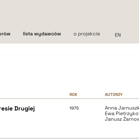
torów
lista wydawców
o projekcie
Interlinia
mała
średnia
duża
ROK
AUTORZY
esie Drugiej
Anna Jarnusz
1975
Ewa Pietrzyk
Janusz Żarno