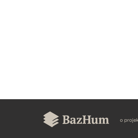
CZYSTY TEKST
BIBTEX
o proje