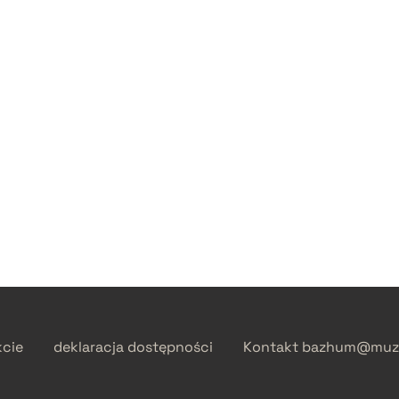
kcie
deklaracja dostępności
Kontakt
bazhum@muzh