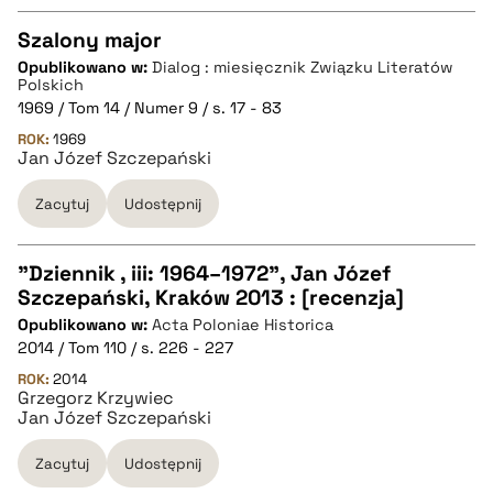
Szalony major
Opublikowano w:
Dialog : miesięcznik Związku Literatów
CZYSTY TEKST
Polskich
1969 / Tom 14 / Numer 9 / s. 17 - 83
ROK:
1969
pobierz cytat
Jan Józef Szczepański
Zacytuj
Udostępnij
BIBTEX
"Dziennik , iii: 1964–1972", Jan Józef
pobierz cytat
Szczepański, Kraków 2013 : [recenzja]
CZYSTY TEKST
Opublikowano w:
Acta Poloniae Historica
2014 / Tom 110 / s. 226 - 227
pobierz cytat
ROK:
2014
Grzegorz Krzywiec
Jan Józef Szczepański
BIBTEX
Zacytuj
Udostępnij