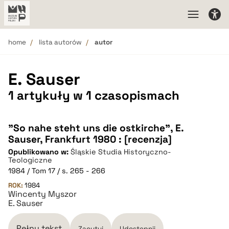
home
lista autorów
autor
E. Sauser
1 artykuły w 1 czasopismach
"So nahe steht uns die ostkirche", E.
Sauser, Frankfurt 1980 : [recenzja]
Opublikowano w:
Śląskie Studia Historyczno-
Teologiczne
1984 / Tom 17 / s. 265 - 266
ROK:
1984
Wincenty Myszor
E. Sauser
Pełny tekst
Zacytuj
Udostępnij