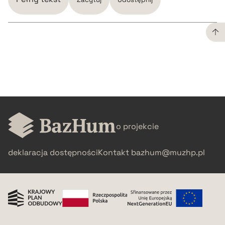
CZYSTY TEKST
pobierz cytat
BIBTEX
o projekcie
pobierz cytat
deklaracja dostępności
Kontakt
bazhum@muzhp.pl