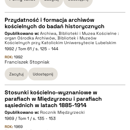
pobierz cytat
Przydatność i formacja archiwów
kościelnych do badań historycznych
CZYSTY TEKST
Opublikowano w:
Archiwa, Biblioteki i Muzea Kościelne :
organ Ośrodka Archiwów, Bibliotek i Muzeów
Kościelnych przy Katolickim Uniwersytecie Lubelskim
pobierz cytat
1992 / Tom 61 / s. 125 - 144
ROK:
1992
Franciszek Stopniak
BIBTEX
Zacytuj
Udostępnij
pobierz cytat
Stosunki kościelno-wyznaniowe w
parafiach w Międzyrzecu i parafiach
CZYSTY TEKST
sąsiednich w latach 1885-1914
Opublikowano w:
Rocznik Międzyrzecki
1969 / Tom 1 / s. 135 - 153
pobierz cytat
ROK:
1969