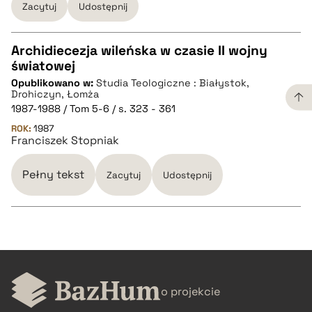
Zacytuj
Udostępnij
pobierz cytat
Archidiecezja wileńska w czasie II wojny
światowej
CZYSTY TEKST
Opublikowano w:
Studia Teologiczne : Białystok,
Drohiczyn, Łomża
1987-1988 / Tom 5-6 / s. 323 - 361
pobierz cytat
ROK:
1987
Franciszek Stopniak
BIBTEX
Pełny tekst
Zacytuj
Udostępnij
pobierz cytat
CZYSTY TEKST
o projekcie
pobierz cytat