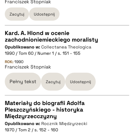
Franciszek Stopniak
BIBTEX
Zacytuj
Udostępnij
pobierz cytat
Kard. A. Hlond w ocenie
zachodnioniemieckiego moralisty
CZYSTY TEKST
Opublikowano w:
Collectanea Theologica
1990 / Tom 60 / Numer 1 / s. 151 - 155
pobierz cytat
ROK:
1990
Franciszek Stopniak
BIBTEX
Pełny tekst
Zacytuj
Udostępnij
pobierz cytat
Materiały do biografii Adolfa
Pleszczyńskiego - historyka
CZYSTY TEKST
Międzyrzecczyzny
Opublikowano w:
Rocznik Międzyrzecki
1970 / Tom 2 / s. 152 - 160
pobierz cytat