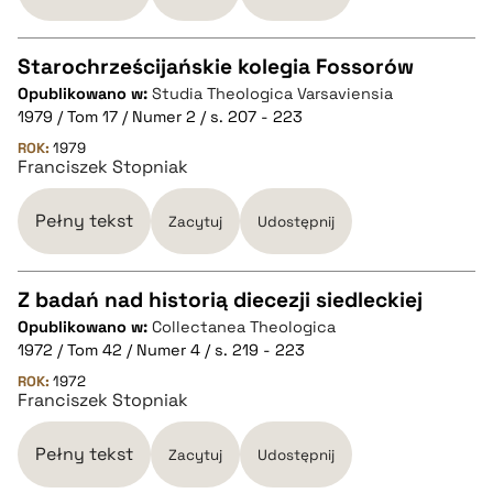
pobierz cytat
Starochrześcijańskie kolegia Fossorów
Opublikowano w:
Studia Theologica Varsaviensia
CZYSTY TEKST
1979 / Tom 17 / Numer 2 / s. 207 - 223
ROK:
1979
Franciszek Stopniak
pobierz cytat
Pełny tekst
Zacytuj
Udostępnij
BIBTEX
Z badań nad historią diecezji siedleckiej
pobierz cytat
Opublikowano w:
Collectanea Theologica
CZYSTY TEKST
1972 / Tom 42 / Numer 4 / s. 219 - 223
ROK:
1972
Franciszek Stopniak
pobierz cytat
Pełny tekst
Zacytuj
Udostępnij
BIBTEX