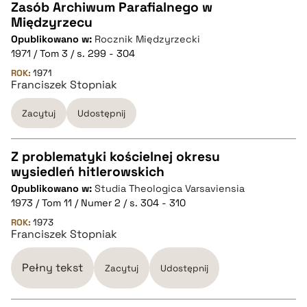
Zasób Archiwum Parafialnego w
Międzyrzecu
CZYSTY TEKST
Opublikowano w:
Rocznik Międzyrzecki
1971 / Tom 3 / s. 299 - 304
pobierz cytat
ROK:
1971
Franciszek Stopniak
Zacytuj
Udostępnij
BIBTEX
pobierz cytat
Z problematyki kościelnej okresu
wysiedleń hitlerowskich
CZYSTY TEKST
Opublikowano w:
Studia Theologica Varsaviensia
1973 / Tom 11 / Numer 2 / s. 304 - 310
pobierz cytat
ROK:
1973
Franciszek Stopniak
BIBTEX
Pełny tekst
Zacytuj
Udostępnij
pobierz cytat