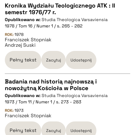
pobierz cytat
Kronika Wydziału Teologicznego ATK : II
semestr 1976/77 r.
CZYSTY TEKST
Opublikowano w:
Studia Theologica Varsaviensia
1978 / Tom 16 / Numer 1 / s. 265 - 282
pobierz cytat
ROK:
1978
Franciszek Stopniak
Andrzej Suski
BIBTEX
Pełny tekst
Zacytuj
Udostępnij
pobierz cytat
Badania nad historią najnowszą i
nowożytną Kościoła w Polsce
CZYSTY TEKST
Opublikowano w:
Studia Theologica Varsaviensia
1973 / Tom 11 / Numer 1 / s. 273 - 283
pobierz cytat
ROK:
1973
Franciszek Stopniak
BIBTEX
Pełny tekst
Zacytuj
Udostępnij