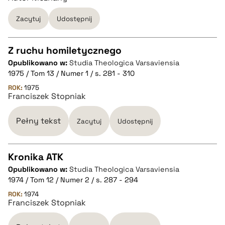
pobierz cytat
Zacytuj
Udostępnij
Z ruchu homiletycznego
Opublikowano w:
Studia Theologica Varsaviensia
CZYSTY TEKST
1975 / Tom 13 / Numer 1 / s. 281 - 310
ROK:
1975
Franciszek Stopniak
pobierz cytat
Pełny tekst
Zacytuj
Udostępnij
BIBTEX
Kronika ATK
pobierz cytat
Opublikowano w:
Studia Theologica Varsaviensia
CZYSTY TEKST
1974 / Tom 12 / Numer 2 / s. 287 - 294
ROK:
1974
Franciszek Stopniak
pobierz cytat