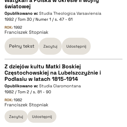
Watykan a Polska w okresie II wojny
światowej
CZYSTY TEKST
Opublikowano w:
Studia Theologica Varsaviensia
1992 / Tom 30 / Numer 1 / s. 47 - 61
pobierz cytat
ROK:
1992
Franciszek Stopniak
BIBTEX
Pełny tekst
Zacytuj
Udostępnij
pobierz cytat
Z dziejów kultu Matki Boskiej
Częstochowskiej na Lubelszczyźnie i
CZYSTY TEKST
Podlasiu w latach 1815-1914
Opublikowano w:
Studia Claromontana
1982 / Tom 2 / s. 81 - 90
pobierz cytat
ROK:
1982
Franciszek Stopniak
BIBTEX
Zacytuj
Udostępnij