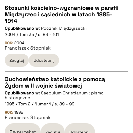
pobierz cytat
Stosunki kościelno-wyznaniowe w parafii
Międzyrzec i sąsiednich w latach 1885-
CZYSTY TEKST
1914
Opublikowano w:
Rocznik Międzyrzecki
2004 / Tom 35 / s. 83 - 101
pobierz cytat
ROK:
2004
Franciszek Stopniak
BIBTEX
Zacytuj
Udostępnij
pobierz cytat
Duchowieństwo katolickie z pomocą
Żydom w II wojnie światowej
CZYSTY TEKST
Opublikowano w:
Saeculum Christianum : pismo
historyczne
1995 / Tom 2 / Numer 1 / s. 89 - 99
pobierz cytat
ROK:
1995
Franciszek Stopniak
BIBTEX
Pełny tekst
Zacytuj
Udostępnij