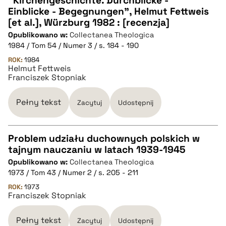
"Kirchengeschichte. Durchblicke -
Einblicke - Begegnungen", Helmut Fettweis
CZYSTY TEKST
[et al.], Würzburg 1982 : [recenzja]
Opublikowano w:
Collectanea Theologica
1984 / Tom 54 / Numer 3 / s. 184 - 190
pobierz cytat
ROK:
1984
Helmut Fettweis
Franciszek Stopniak
BIBTEX
Pełny tekst
Zacytuj
Udostępnij
pobierz cytat
Problem udziału duchownych polskich w
tajnym nauczaniu w latach 1939-1945
CZYSTY TEKST
Opublikowano w:
Collectanea Theologica
1973 / Tom 43 / Numer 2 / s. 205 - 211
pobierz cytat
ROK:
1973
Franciszek Stopniak
BIBTEX
Pełny tekst
Zacytuj
Udostępnij