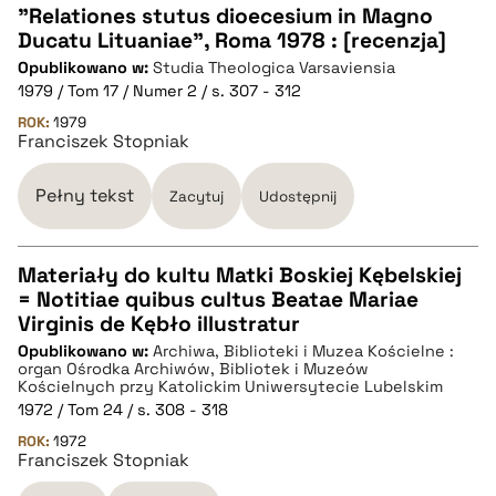
"Relationes stutus dioecesium in Magno
Ducatu Lituaniae", Roma 1978 : [recenzja]
CZYSTY TEKST
Opublikowano w:
Studia Theologica Varsaviensia
1979 / Tom 17 / Numer 2 / s. 307 - 312
pobierz cytat
ROK:
1979
Franciszek Stopniak
BIBTEX
Pełny tekst
Zacytuj
Udostępnij
pobierz cytat
Materiały do kultu Matki Boskiej Kębelskiej
= Notitiae quibus cultus Beatae Mariae
CZYSTY TEKST
Virginis de Kębło illustratur
Opublikowano w:
Archiwa, Biblioteki i Muzea Kościelne :
organ Ośrodka Archiwów, Bibliotek i Muzeów
pobierz cytat
Kościelnych przy Katolickim Uniwersytecie Lubelskim
1972 / Tom 24 / s. 308 - 318
ROK:
1972
BIBTEX
Franciszek Stopniak