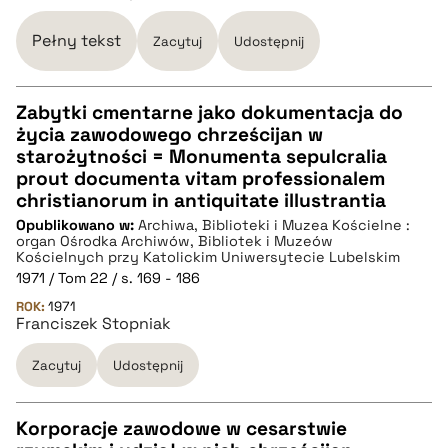
Pełny tekst
Zacytuj
Udostępnij
BIBTEX
Zabytki cmentarne jako dokumentacja do
pobierz cytat
życia zawodowego chrześcijan w
CZYSTY TEKST
starożytności = Monumenta sepulcralia
prout documenta vitam professionalem
christianorum in antiquitate illustrantia
pobierz cytat
Opublikowano w:
Archiwa, Biblioteki i Muzea Kościelne :
organ Ośrodka Archiwów, Bibliotek i Muzeów
Kościelnych przy Katolickim Uniwersytecie Lubelskim
BIBTEX
1971 / Tom 22 / s. 169 - 186
ROK:
1971
Franciszek Stopniak
pobierz cytat
Zacytuj
Udostępnij
Korporacje zawodowe w cesarstwie