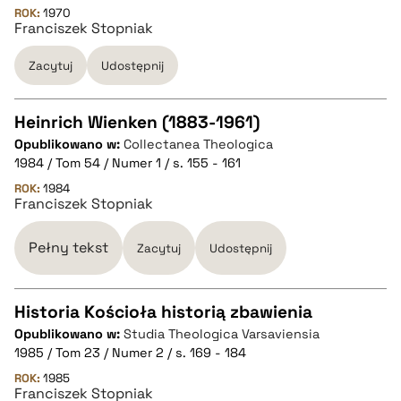
ROK:
1970
Franciszek Stopniak
BIBTEX
Zacytuj
Udostępnij
pobierz cytat
Heinrich Wienken (1883-1961)
Opublikowano w:
Collectanea Theologica
CZYSTY TEKST
1984 / Tom 54 / Numer 1 / s. 155 - 161
ROK:
1984
Franciszek Stopniak
pobierz cytat
Pełny tekst
Zacytuj
Udostępnij
BIBTEX
Historia Kościoła historią zbawienia
pobierz cytat
Opublikowano w:
Studia Theologica Varsaviensia
CZYSTY TEKST
1985 / Tom 23 / Numer 2 / s. 169 - 184
ROK:
1985
Franciszek Stopniak
pobierz cytat