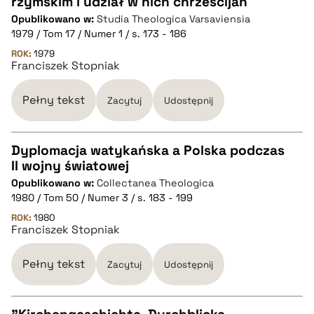
rzymskim i udział w nich chrześcijan
CZYSTY TEKST
Opublikowano w:
Studia Theologica Varsaviensia
1979 / Tom 17 / Numer 1 / s. 173 - 186
pobierz cytat
ROK:
1979
Franciszek Stopniak
BIBTEX
Pełny tekst
Zacytuj
Udostępnij
pobierz cytat
Dyplomacja watykańska a Polska podczas
II wojny światowej
CZYSTY TEKST
Opublikowano w:
Collectanea Theologica
1980 / Tom 50 / Numer 3 / s. 183 - 199
pobierz cytat
ROK:
1980
Franciszek Stopniak
BIBTEX
Pełny tekst
Zacytuj
Udostępnij
pobierz cytat