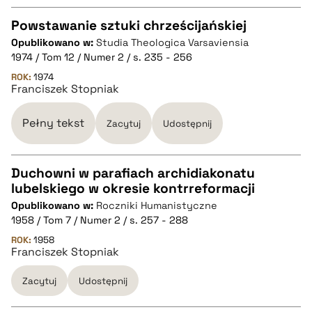
Powstawanie sztuki chrześcijańskiej
pobierz cytat
Opublikowano w:
Studia Theologica Varsaviensia
CZYSTY TEKST
1974 / Tom 12 / Numer 2 / s. 235 - 256
ROK:
1974
Franciszek Stopniak
pobierz cytat
Pełny tekst
Zacytuj
Udostępnij
BIBTEX
Duchowni w parafiach archidiakonatu
pobierz cytat
lubelskiego w okresie kontrreformacji
CZYSTY TEKST
Opublikowano w:
Roczniki Humanistyczne
1958 / Tom 7 / Numer 2 / s. 257 - 288
pobierz cytat
ROK:
1958
Franciszek Stopniak
Zacytuj
Udostępnij
BIBTEX