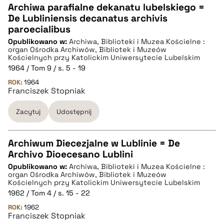
Archiwa parafialne dekanatu lubelskiego =
De Lubliniensis decanatus archivis
CZYSTY TEKST
paroecialibus
Opublikowano w:
Archiwa, Biblioteki i Muzea Kościelne :
organ Ośrodka Archiwów, Bibliotek i Muzeów
pobierz cytat
Kościelnych przy Katolickim Uniwersytecie Lubelskim
1964 / Tom 9 / s. 5 - 19
ROK:
1964
BIBTEX
Franciszek Stopniak
Zacytuj
Udostępnij
pobierz cytat
Archiwum Diecezjalne w Lublinie = De
Archivo Dioecesano Lublini
CZYSTY TEKST
Opublikowano w:
Archiwa, Biblioteki i Muzea Kościelne :
organ Ośrodka Archiwów, Bibliotek i Muzeów
Kościelnych przy Katolickim Uniwersytecie Lubelskim
pobierz cytat
1962 / Tom 4 / s. 15 - 22
ROK:
1962
Franciszek Stopniak
BIBTEX