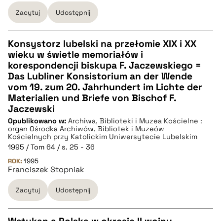
Zacytuj
Udostępnij
pobierz cytat
Konsystorz lubelski na przełomie XIX i XX
wieku w świetle memoriałów i
CZYSTY TEKST
korespondencji biskupa F. Jaczewskiego =
Das Lubliner Konsistorium an der Wende
vom 19. zum 20. Jahrhundert im Lichte der
pobierz cytat
Materialien und Briefe von Bischof F.
Jaczewski
Opublikowano w:
BIBTEX
Archiwa, Biblioteki i Muzea Kościelne :
organ Ośrodka Archiwów, Bibliotek i Muzeów
Kościelnych przy Katolickim Uniwersytecie Lubelskim
1995 / Tom 64 / s. 25 - 36
pobierz cytat
ROK:
1995
Franciszek Stopniak
Zacytuj
Udostępnij