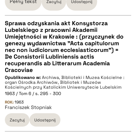
Pełny tekst
Zacytuj
Udostępnij
BIBTEX
Sprawa odzyskania akt Konsystorza
pobierz cytat
Lubelskiego z pracowni Akademii
CZYSTY TEKST
Umiejętności w Krakowie : (przyczynek do
genezy wydawnictwa "Acta capitulorum
nec non iudiciorum ecclesiasticorum") =
pobierz cytat
De Consistorii Lubliniensis actis
recuperandis ab Litterarum Academia
Cracoviae
BIBTEX
Opublikowano w:
Archiwa, Biblioteki i Muzea Kościelne :
organ Ośrodka Archiwów, Bibliotek i Muzeów
Kościelnych przy Katolickim Uniwersytecie Lubelskim
pobierz cytat
1963 / Tom 6 / s. 295 - 300
ROK:
1963
Franciszek Stopniak
Zacytuj
Udostępnij