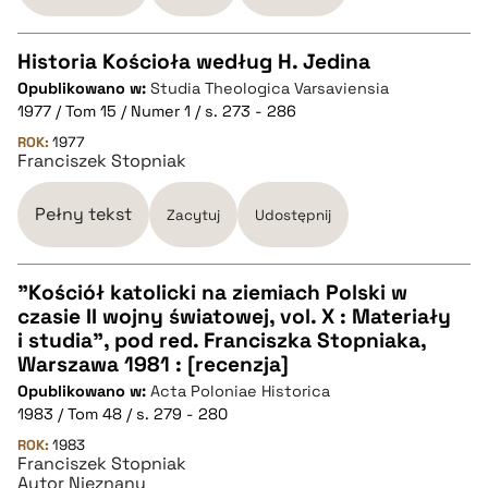
pobierz cytat
Historia Kościoła według H. Jedina
Opublikowano w:
Studia Theologica Varsaviensia
CZYSTY TEKST
1977 / Tom 15 / Numer 1 / s. 273 - 286
ROK:
1977
Franciszek Stopniak
pobierz cytat
Pełny tekst
Zacytuj
Udostępnij
BIBTEX
"Kościół katolicki na ziemiach Polski w
pobierz cytat
czasie II wojny światowej, vol. X : Materiały
CZYSTY TEKST
i studia", pod red. Franciszka Stopniaka,
Warszawa 1981 : [recenzja]
Opublikowano w:
Acta Poloniae Historica
pobierz cytat
1983 / Tom 48 / s. 279 - 280
ROK:
1983
Franciszek Stopniak
BIBTEX
Autor Nieznany