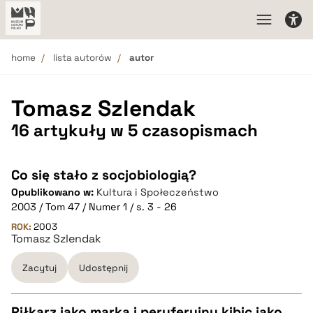
home
lista autorów
autor
Tomasz Szlendak
16 artykuły w 5 czasopismach
Co się stało z socjobiologią?
Opublikowano w:
Kultura i Społeczeństwo
2003 / Tom 47 / Numer 1 / s. 3 - 26
ROK:
2003
Tomasz Szlendak
Zacytuj
Udostępnij
Piłkarz jako marka i peryferyjny kibic jako