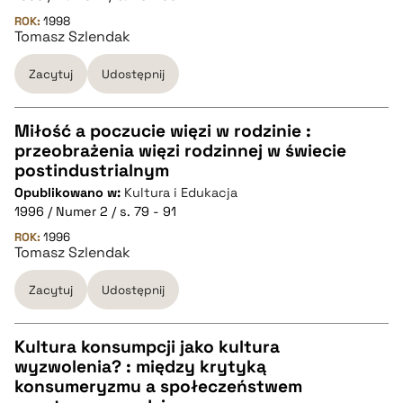
pobierz cytat
ROK:
1998
Tomasz Szlendak
Zacytuj
Udostępnij
BIBTEX
pobierz cytat
Miłość a poczucie więzi w rodzinie :
przeobrażenia więzi rodzinnej w świecie
CZYSTY TEKST
postindustrialnym
Opublikowano w:
Kultura i Edukacja
1996 / Numer 2 / s. 79 - 91
pobierz cytat
ROK:
1996
Tomasz Szlendak
BIBTEX
Zacytuj
Udostępnij
pobierz cytat
Kultura konsumpcji jako kultura
wyzwolenia? : między krytyką
CZYSTY TEKST
konsumeryzmu a społeczeństwem