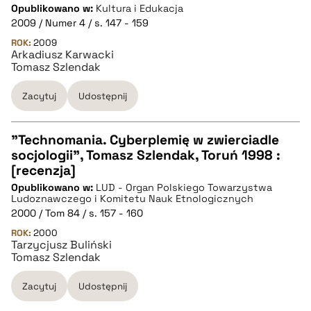
Opublikowano w:
Kultura i Edukacja
CZYSTY TEKST
2009 / Numer 4 / s. 147 - 159
ROK:
2009
Arkadiusz Karwacki
pobierz cytat
Tomasz Szlendak
Zacytuj
Udostępnij
BIBTEX
"Technomania. Cyberplemię w zwierciadle
pobierz cytat
socjologii", Tomasz Szlendak, Toruń 1998 :
CZYSTY TEKST
[recenzja]
Opublikowano w:
LUD - Organ Polskiego Towarzystwa
Ludoznawczego i Komitetu Nauk Etnologicznych
pobierz cytat
2000 / Tom 84 / s. 157 - 160
ROK:
2000
Tarzycjusz Buliński
BIBTEX
Tomasz Szlendak
Zacytuj
Udostępnij
pobierz cytat