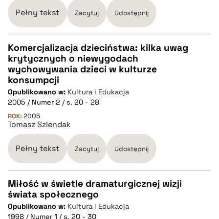
Pełny tekst
Zacytuj
Udostępnij
pobierz cytat
Komercjalizacja dzieciństwa: kilka uwag
krytycznych o niewygodach
CZYSTY TEKST
wychowywania dzieci w kulturze
konsumpcji
Opublikowano w:
Kultura i Edukacja
pobierz cytat
2005 / Numer 2 / s. 20 - 28
ROK:
2005
Tomasz Szlendak
BIBTEX
Pełny tekst
Zacytuj
Udostępnij
pobierz cytat
Miłość w świetle dramaturgicznej wizji
świata społecznego
CZYSTY TEKST
Opublikowano w:
Kultura i Edukacja
1998 / Numer 1 / s. 20 - 30