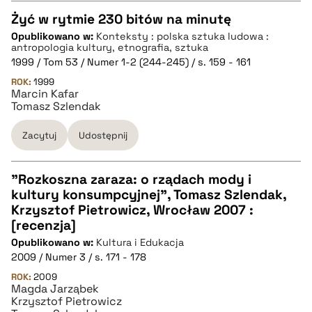
Żyć w rytmie 230 bitów na minutę
Opublikowano w:
Konteksty : polska sztuka ludowa :
CZYSTY TEKST
antropologia kultury, etnografia, sztuka
1999 / Tom 53 / Numer 1-2 (244-245) / s. 159 - 161
ROK:
1999
pobierz cytat
Marcin Kafar
Tomasz Szlendak
BIBTEX
Zacytuj
Udostępnij
pobierz cytat
"Rozkoszna zaraza: o rządach mody i
kultury konsumpcyjnej", Tomasz Szlendak,
CZYSTY TEKST
Krzysztof Pietrowicz, Wrocław 2007 :
[recenzja]
Opublikowano w:
Kultura i Edukacja
pobierz cytat
2009 / Numer 3 / s. 171 - 178
ROK:
2009
Magda Jarząbek
BIBTEX
Krzysztof Pietrowicz