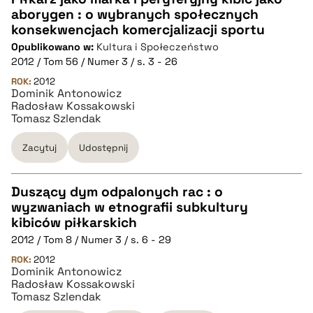
aborygen : o wybranych społecznych
CZYSTY TEKST
konsekwencjach komercjalizacji sportu
Opublikowano w:
Kultura i Społeczeństwo
2012 / Tom 56 / Numer 3 / s. 3 - 26
pobierz cytat
ROK:
2012
Dominik Antonowicz
Radosław Kossakowski
BIBTEX
Tomasz Szlendak
Zacytuj
Udostępnij
pobierz cytat
Duszący dym odpalonych rac : o
wyzwaniach w etnografii subkultury
CZYSTY TEKST
kibiców piłkarskich
2012 / Tom 8 / Numer 3 / s. 6 - 29
pobierz cytat
ROK:
2012
Dominik Antonowicz
Radosław Kossakowski
Tomasz Szlendak
BIBTEX