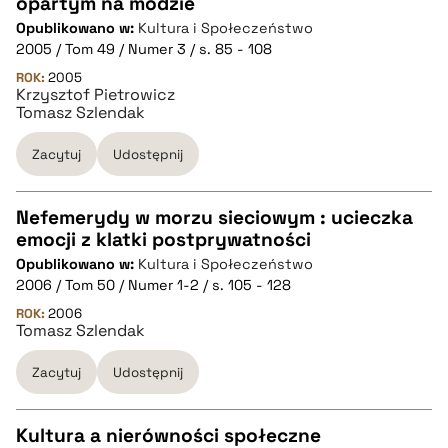
opartym na modzie
Opublikowano w:
Kultura i Społeczeństwo
pobierz cytat
2005 / Tom 49 / Numer 3 / s. 85 - 108
ROK:
2005
Krzysztof Pietrowicz
BIBTEX
Tomasz Szlendak
pobierz cytat
Zacytuj
Udostępnij
Nefemerydy w morzu sieciowym : ucieczka
emocji z klatki postprywatności
CZYSTY TEKST
Opublikowano w:
Kultura i Społeczeństwo
2006 / Tom 50 / Numer 1-2 / s. 105 - 128
pobierz cytat
ROK:
2006
Tomasz Szlendak
Zacytuj
Udostępnij
BIBTEX
pobierz cytat
Kultura a nierówności społeczne