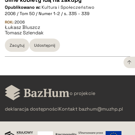
Opublikowano w:
Kultura i Społeczeństwo
CZYSTY TEKST
2006 / Tom 50 / Numer 1-2 / s. 335 - 339
ROK:
2006
Łukasz Bluszcz
pobierz cytat
Tomasz Szlendak
Zacytuj
Udostępnij
BIBTEX
pobierz cytat
CZYSTY TEKST
o projekcie
pobierz cytat
deklaracja dostępności
Kontakt
bazhum@muzhp.pl
BIBTEX
pobierz cytat