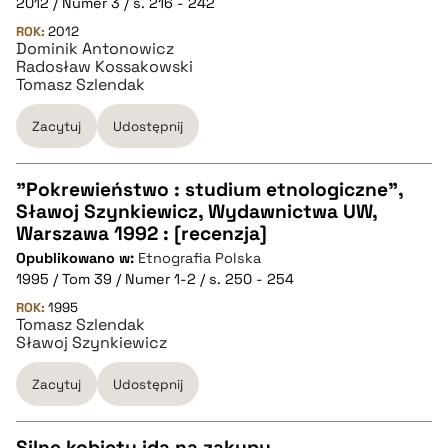
2012 / Numer 3 / s. 216 - 242
ROK:
2012
Dominik Antonowicz
BIBTEX
Radosław Kossakowski
Tomasz Szlendak
pobierz cytat
Zacytuj
Udostępnij
"Pokrewieństwo : studium etnologiczne",
Sławoj Szynkiewicz, Wydawnictwa UW,
CZYSTY TEKST
Warszawa 1992 : [recenzja]
Opublikowano w:
Etnografia Polska
1995 / Tom 39 / Numer 1-2 / s. 250 - 254
pobierz cytat
ROK:
1995
Tomasz Szlendak
Sławoj Szynkiewicz
BIBTEX
Zacytuj
Udostępnij
pobierz cytat
Silne kobiety idą na zakupy