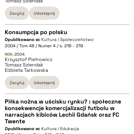
Tomasz Szlendak
pobierz cytat
Zacytuj
Udostępnij
Konsumpcja po polsku
Opublikowano w:
Kultura i Społeczeństwo
CZYSTY TEKST
2004 / Tom 48 / Numer 4 / s. 216 - 219
ROK:
2004
Krzysztof Pietrowicz
pobierz cytat
Tomasz Szlendak
Elżbieta Tarkowska
BIBTEX
Zacytuj
Udostępnij
pobierz cytat
Piłka nożna w uścisku rynku? : społeczne
konsekwencje komercjalizacji futbolu w
CZYSTY TEKST
narracjach kibiców Lechii Gdańsk oraz FC
Twente
Opublikowano w:
Kultura i Edukacja
pobierz cytat