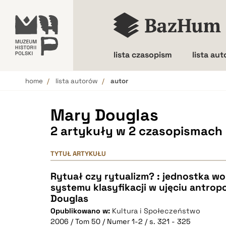
lista czasopism
lista au
home
lista autorów
autor
Wielkość liter
Mary Douglas
2 artykuły w 2 czasopismach
TYTUŁ ARTYKUŁU
Rytuał czy rytualizm? : jednostka 
systemu klasyfikacji w ujęciu antrop
Douglas
Opublikowano w:
Kultura i Społeczeństwo
2006 / Tom 50 / Numer 1-2 / s. 321 - 325