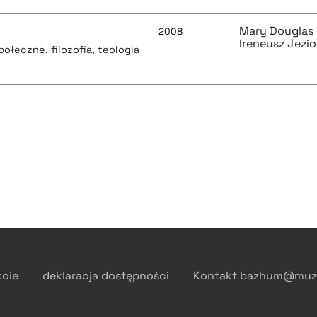
Mary Douglas
2008
Ireneusz Jezio
społeczne, filozofia, teologia
kcie
deklaracja dostępności
Kontakt
bazhum@muzh