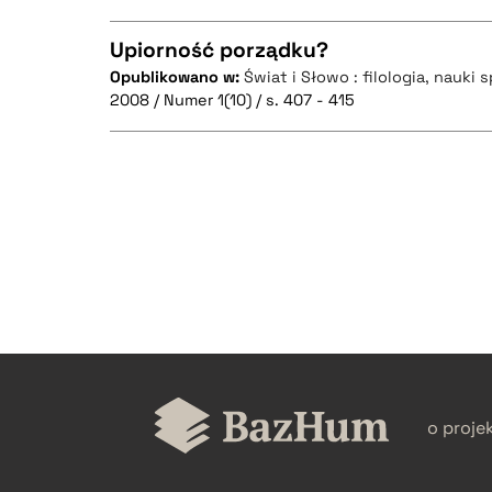
Upiorność porządku?
Opublikowano w:
Świat i Słowo : filologia, nauki 
2008 / Numer 1(10) / s. 407 - 415
CZYSTY TEKST
CZYSTY TEKST
BIBTEX
BIBTEX
o proje