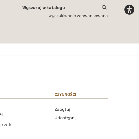
wyszukiwanie zaawansowana
Odstępy międzyliterowe
małe
średnie
duże
CZYNNOŚCI
Zacytuj
ny
Udostępnij
lczak