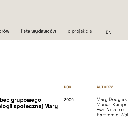
torów
lista wydawców
o projekcie
Interlinia
mała
średnia
duża
ROK
AUTORZY
wobec grupowego
Mary Douglas
2006
Marian Kemp
ologii społecznej Mary
Ewa Nowicka
Bartłomiej Wa