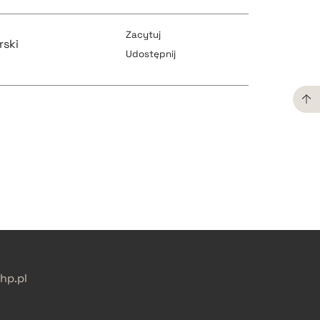
Zacytuj
rski
Udostępnij
pobierz cytat
pobierz cytat
pobierz cytat
pobierz cytat
p.pl