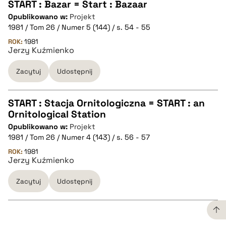
pobierz cytat
START : Bazar = Start : Bazaar
Opublikowano w:
Projekt
CZYSTY TEKST
1981 / Tom 26 / Numer 5 (144) / s. 54 - 55
ROK:
1981
Jerzy Kuźmienko
pobierz cytat
Zacytuj
Udostępnij
BIBTEX
START : Stacja Ornitologiczna = START : an
pobierz cytat
Ornitological Station
CZYSTY TEKST
Opublikowano w:
Projekt
1981 / Tom 26 / Numer 4 (143) / s. 56 - 57
pobierz cytat
ROK:
1981
Jerzy Kuźmienko
Zacytuj
Udostępnij
BIBTEX
pobierz cytat