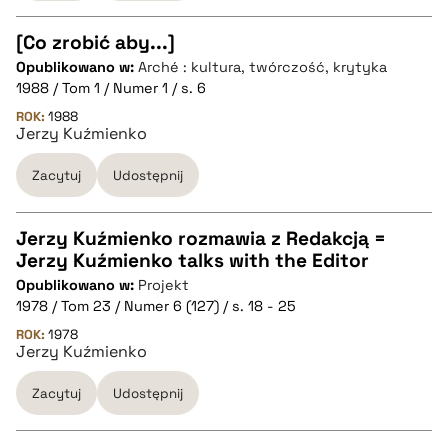
[Co zrobić aby...]
Opublikowano w:
Arché : kultura, twórczość, krytyka
CZYSTY TEKST
1988 / Tom 1 / Numer 1 / s. 6
ROK:
1988
Jerzy Kuźmienko
pobierz cytat
Zacytuj
Udostępnij
BIBTEX
Jerzy Kuźmienko rozmawia z Redakcją =
pobierz cytat
Jerzy Kuźmienko talks with the Editor
CZYSTY TEKST
Opublikowano w:
Projekt
1978 / Tom 23 / Numer 6 (127) / s. 18 - 25
pobierz cytat
ROK:
1978
Jerzy Kuźmienko
Zacytuj
Udostępnij
BIBTEX