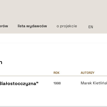
torów
lista wydawców
o projekcie
Interlinia
mała
średnia
duża
h
ROK
AUTORZY
"Białostocczyzna"
Marek Kietlińs
1998