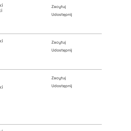
ki
Zacytuj
i
Udostępnij
pobierz cytat
pobierz cytat
ki
Zacytuj
Udostępnij
pobierz cytat
pobierz cytat
Zacytuj
Udostępnij
ki
pobierz cytat
pobierz cytat