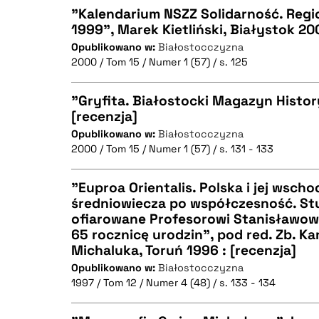
"Kalendarium NSZZ Solidarność. Regi
1999", Marek Kietliński, Białystok 200
BIBTEX
Opublikowano w:
Białostocczyzna
CZYSTY TEKST
2000 / Tom 15 / Numer 1 (57) / s. 125
"Gryfita. Białostocki Magazyn Histor
[recenzja]
BIBTEX
Opublikowano w:
Białostocczyzna
CZYSTY TEKST
2000 / Tom 15 / Numer 1 (57) / s. 131 - 133
"Euproa Orientalis. Polska i jej wscho
średniowiecza po współczesność. Stu
BIBTEX
ofiarowane Profesorowi Stanisławow
CZYSTY TEKST
65 rocznicę urodzin", pod red. Zb. Ka
Michaluka, Toruń 1996 : [recenzja]
Opublikowano w:
Białostocczyzna
1997 / Tom 12 / Numer 4 (48) / s. 133 - 134
BIBTEX