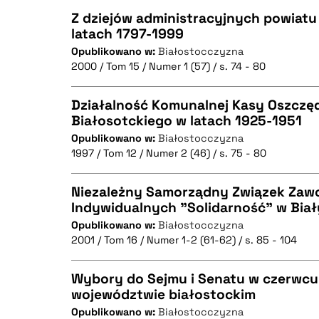
Z dziejów administracyjnych powiatu
latach 1797-1999
BIBTEX
Opublikowano w:
Białostocczyzna
CZYSTY TEKST
2000 / Tom 15 / Numer 1 (57) / s. 74 - 80
Działalność Komunalnej Kasy Oszczę
Białosotckiego w latach 1925-1951
BIBTEX
Opublikowano w:
Białostocczyzna
CZYSTY TEKST
1997 / Tom 12 / Numer 2 (46) / s. 75 - 80
Niezależny Samorządny Związek Zaw
Indywidualnych "Solidarność" w Bia
BIBTEX
Opublikowano w:
Białostocczyzna
CZYSTY TEKST
2001 / Tom 16 / Numer 1-2 (61-62) / s. 85 - 104
Wybory do Sejmu i Senatu w czerwcu 
województwie białostockim
BIBTEX
Opublikowano w:
Białostocczyzna
CZYSTY TEKST