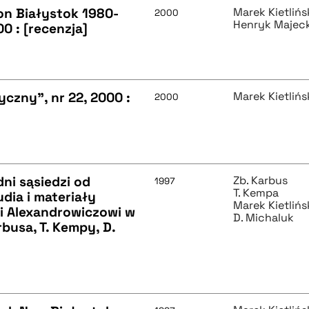
on Białystok 1980-
Marek Kietlińs
2000
Henryk Majeck
0 : [recenzja]
yczny", nr 22, 2000 :
Marek Kietlińs
2000
dni sąsiedzi od
Zb. Karbus
1997
T. Kempa
dia i materiały
Marek Kietlińs
i Alexandrowiczowi w
D. Michaluk
rbusa, T. Kempy, D.