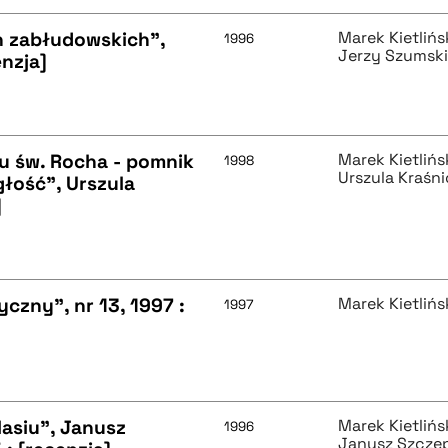
h zabłudowskich",
Marek Kietlińs
1996
Jerzy Szumsk
nzja]
zu św. Rocha - pomnik
Marek Kietlińs
1998
Urszula Kraśn
łość", Urszula
]
czny", nr 13, 1997 :
Marek Kietlińs
1997
asiu", Janusz
Marek Kietlińs
1996
Janusz Szcze