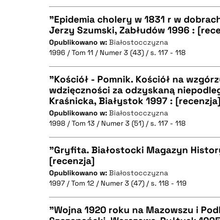
"Epidemia cholery w 1831 r w dobrac
Jerzy Szumski, Zabłudów 1996 : [rece
Opublikowano w:
Białostocczyzna
CZYSTY TEKST
BIBTEX
1996 / Tom 11 / Numer 3 (43) / s. 117 - 118
"Kościół - Pomnik. Kościół na wzgór
wdzięczności za odzyskaną niepodleg
BIBTEX
Kraśnicka, Białystok 1997 : [recenzja
CZYSTY TEKST
Opublikowano w:
Białostocczyzna
1998 / Tom 13 / Numer 3 (51) / s. 117 - 118
"Gryfita. Białostocki Magazyn History
BIBTEX
[recenzja]
Opublikowano w:
Białostocczyzna
CZYSTY TEKST
1997 / Tom 12 / Numer 3 (47) / s. 118 - 119
"Wojna 1920 roku na Mazowszu i Podl