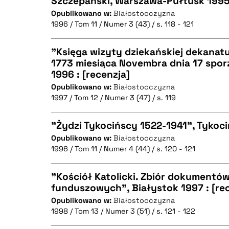
Szczepański, Warszawa-Pułtusk 1995 
BIBTEX
Opublikowano w:
Białostocczyzna
CZYSTY TEKST
1996 / Tom 11 / Numer 3 (43) / s. 118 - 121
"Księga wizyty dziekańskiej dekanat
1773 miesiąca Novembra dnia 17 spor
BIBTEX
1996 : [recenzja]
CZYSTY TEKST
Opublikowano w:
Białostocczyzna
1997 / Tom 12 / Numer 3 (47) / s. 119
"Żydzi Tykocińscy 1522-1941", Tykocin
BIBTEX
Opublikowano w:
Białostocczyzna
1996 / Tom 11 / Numer 4 (44) / s. 120 - 121
CZYSTY TEKST
"Kościół Katolicki. Zbiór dokumentów
funduszowych", Białystok 1997 : [re
Opublikowano w:
Białostocczyzna
CZYSTY TEKST
BIBTEX
1998 / Tom 13 / Numer 3 (51) / s. 121 - 122