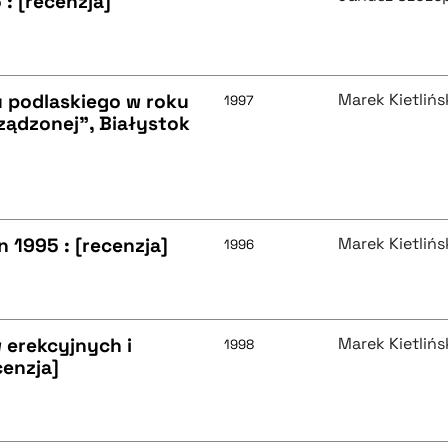
: [recenzja]
u podlaskiego w roku
Marek Kietlińs
1997
ządzonej", Białystok
 1995 : [recenzja]
Marek Kietlińs
1996
 erekcyjnych i
Marek Kietlińs
1998
cenzja]