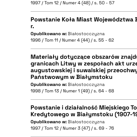
1997 / Tom 12 / Numer 4 (48) / s. 50 - 57
Powstanie Koła Miast Województwa B
BIBTEX
r.
Opublikowano w:
Białostocczyzna
CZYSTY TEKST
1996 / Tom 11 / Numer 4 (44) / s. 55 - 62
Materiały dotyczące obszarów znajd
granicach Litwy w zespołach akt ur
BIBTEX
augustowskiej i suwalskiej przeoch
CZYSTY TEKST
Państwowym w Białymstoku
Opublikowano w:
Białostocczyzna
1998 / Tom 13 / Numer 1 (49) / s. 64 - 68
BIBTEX
Powstanie i działalność Miejskiego 
Kredytowego w Białymstoku (1907-1
Opublikowano w:
Białostocczyzna
CZYSTY TEKST
1997 / Tom 12 / Numer 3 (47) / s. 69 - 76