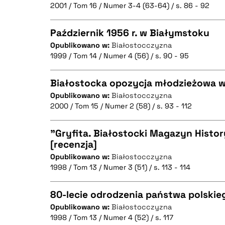
2001 / Tom 16 / Numer 3-4 (63-64) / s. 86 - 92
Październik 1956 r. w Białymstoku
Opublikowano w:
Białostocczyzna
BIBTEX
1999 / Tom 14 / Numer 4 (56) / s. 90 - 95
CZYSTY TEKST
Białostocka opozycja młodzieżowa w
Opublikowano w:
Białostocczyzna
2000 / Tom 15 / Numer 2 (58) / s. 93 - 112
CZYSTY TEKST
BIBTEX
"Gryfita. Białostocki Magazyn History
[recenzja]
Opublikowano w:
Białostocczyzna
CZYSTY TEKST
BIBTEX
1998 / Tom 13 / Numer 3 (51) / s. 113 - 114
80-lecie odrodzenia państwa polski
Opublikowano w:
Białostocczyzna
BIBTEX
1998 / Tom 13 / Numer 4 (52) / s. 117
CZYSTY TEKST