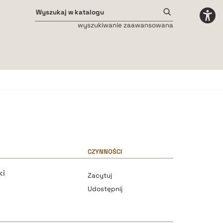
wyszukiwanie zaawansowana
Odstępy międzyliterowe
małe
średnie
duże
CZYNNOŚCI
ki
Zacytuj
Udostępnij