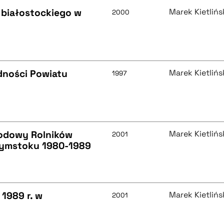
 białostockiego w
Marek Kietlińs
2000
dności Powiatu
Marek Kietlińs
1997
odowy Rolników
Marek Kietlińs
2001
łymstoku 1980-1989
1989 r. w
Marek Kietlińs
2001