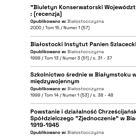
"Biuletyn Konserwatorski Województ
: [recenzja]
Opublikowano w:
Białostocczyzna
CZYSTY TEKST
2000 / Tom 15 / Numer 1 (57)
Białostocki Instytut Panien Szlaceck
Opublikowano w:
Białostocczyzna
BIBTEX
1998 / Tom 13 / Numer 3 (51) / s. 31 - 37
CZYSTY TEKST
Szkolnictwo średnie w Białymstoku w
międzywojennym
Opublikowano w:
Białostocczyzna
CZYSTY TEKST
BIBTEX
1999 / Tom 14 / Numer 1 (53) / s. 38 - 48
Powstanie i działalność Chrześcijań
Spółdzielczego "Zjednoczenie" w Bi
BIBTEX
1919-1945
CZYSTY TEKST
Opublikowano w:
Białostocczyzna