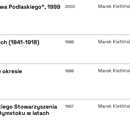
wa Podlaskiego", 1999
Marek Kietlińs
2000
ich (1841-1918)
Marek Kietlińs
1998
 okresie
Marek Kietlińs
1999
skiego Stowarzyszenia
Marek Kietlińs
1997
ałymstoku w latach