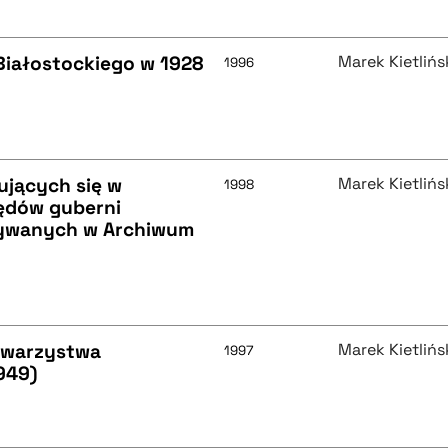
iałostockiego w 1928
Marek Kietlińs
1996
ujących się w
Marek Kietlińs
1998
zędów guberni
wywanych w Archiwum
Towarzystwa
Marek Kietlińs
1997
949)