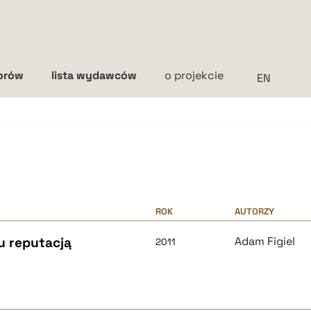
torów
lista wydawców
o projekcie
Interlinia
mała
średnia
duża
ROK
AUTORZY
u reputacją
Adam Figiel
2011
e