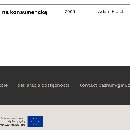
j na konsumencką
Adam Figiel
2009
kcie
deklaracja dostępności
Kontakt
bazhum@muzh