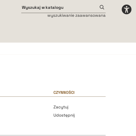
wyszukiwanie zaawansowana
Odstępy międzyliterowe
małe
średnie
duże
CZYNNOŚCI
Zacytuj
Udostępnij