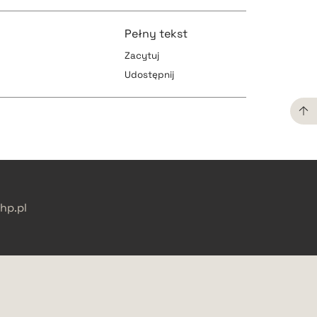
pobierz cytat
pobierz cytat
Pełny tekst
Zacytuj
Udostępnij
pobierz cytat
pobierz cytat
pobierz cytat
pobierz cytat
p.pl
pobierz cytat