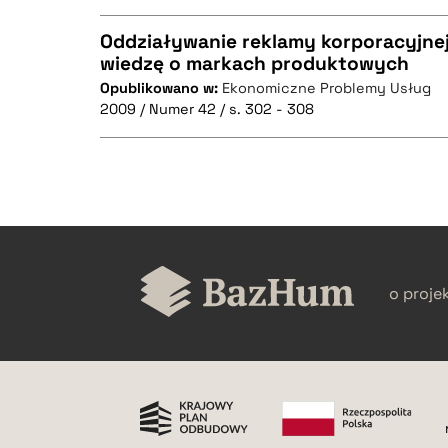
Oddziaływanie reklamy korporacyjne
wiedzę o markach produktowych
Opublikowano w:
Ekonomiczne Problemy Usług
CZYSTY TEKST
BIBTEX
2009 / Numer 42 / s. 302 - 308
BIBTEX
CZYSTY TEKST
o proje
BIBTEX