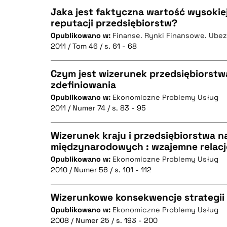
Jaka jest faktyczna wartość wysokiej
reputacji przedsiębiorstw?
Opublikowano w:
Finanse. Rynki Finansowe. Ube
CZYSTY TEKST
2011 / Tom 46 / s. 61 - 68
Czym jest wizerunek przedsiębiorstw
zdefiniowania
BIBTEX
Opublikowano w:
Ekonomiczne Problemy Usług
CZYSTY TEKST
2011 / Numer 74 / s. 83 - 95
Wizerunek kraju i przedsiębiorstwa n
międzynarodowych : wzajemne relacj
BIBTEX
Opublikowano w:
Ekonomiczne Problemy Usług
CZYSTY TEKST
2010 / Numer 56 / s. 101 - 112
Wizerunkowe konsekwencje strategii 
Opublikowano w:
Ekonomiczne Problemy Usług
BIBTEX
2008 / Numer 25 / s. 193 - 200
CZYSTY TEKST