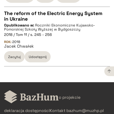
The reform of the Electric Energy System
in Ukraine
CZYSTY TEKST
Opublikowano w:
Roczniki Ekonomiczne Kujawsko-
Pomorskiej Szkoły Wyższej w Bydgoszczy
2018 / Tom 11 / s. 245 - 256
pobierz cytat
ROK:
2018
Jacek Chwałek
BIBTEX
Zacytuj
Udostępnij
pobierz cytat
CZYSTY TEKST
o projekcie
pobierz cytat
deklaracja dostępności
Kontakt
bazhum@muzhp.pl
BIBTEX