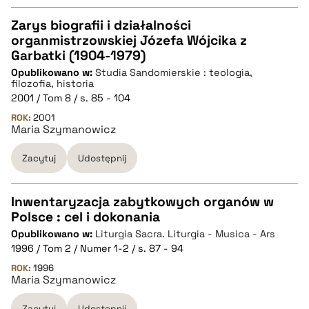
Zarys biografii i działalności
organmistrzowskiej Józefa Wójcika z
CZYSTY TEKST
Garbatki (1904-1979)
Opublikowano w:
Studia Sandomierskie : teologia,
filozofia, historia
pobierz cytat
2001 / Tom 8 / s. 85 - 104
ROK:
2001
Maria Szymanowicz
BIBTEX
Zacytuj
Udostępnij
pobierz cytat
Inwentaryzacja zabytkowych organów w
Polsce : cel i dokonania
CZYSTY TEKST
Opublikowano w:
Liturgia Sacra. Liturgia - Musica - Ars
1996 / Tom 2 / Numer 1-2 / s. 87 - 94
pobierz cytat
ROK:
1996
Maria Szymanowicz
Zacytuj
Udostępnij