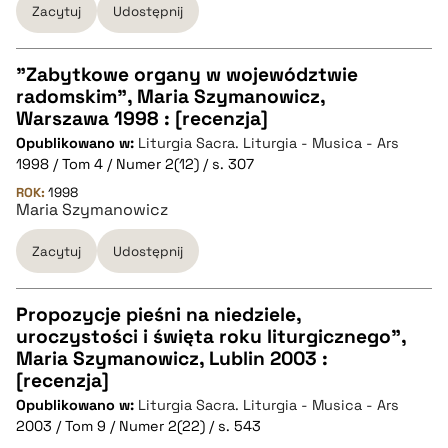
Zacytuj
Udostępnij
pobierz cytat
"Zabytkowe organy w województwie
radomskim", Maria Szymanowicz,
CZYSTY TEKST
Warszawa 1998 : [recenzja]
Opublikowano w:
Liturgia Sacra. Liturgia - Musica - Ars
1998 / Tom 4 / Numer 2(12) / s. 307
pobierz cytat
ROK:
1998
Maria Szymanowicz
BIBTEX
Zacytuj
Udostępnij
pobierz cytat
Propozycje pieśni na niedziele,
uroczystości i święta roku liturgicznego",
CZYSTY TEKST
Maria Szymanowicz, Lublin 2003 :
[recenzja]
Opublikowano w:
Liturgia Sacra. Liturgia - Musica - Ars
pobierz cytat
2003 / Tom 9 / Numer 2(22) / s. 543