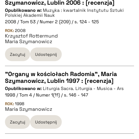
CZYSTY TEKST
Szymanowicz, Lublin 2006 : [recenzja]
Opublikowano w:
Muzyka : kwartalnik Instytutu Sztuki
Polskiej Akademii Nauk
pobierz cytat
2008 / Tom 53 / Numer 2 (209) / s. 124 - 125
ROK:
2008
Krzysztof Rottermund
BIBTEX
Maria Szymanowicz
Zacytuj
Udostępnij
pobierz cytat
"Organy w kościołach Radomia", Maria
Szymanowicz, Lublin 1997 : [recenzja]
CZYSTY TEKST
Opublikowano w:
Liturgia Sacra. Liturgia - Musica - Ars
1998 / Tom 4 / Numer 1(11) / s. 146 - 147
pobierz cytat
ROK:
1998
Maria Szymanowicz
Zacytuj
Udostępnij
BIBTEX