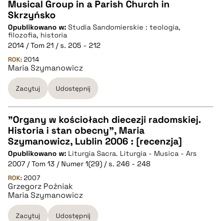
pobierz cytat
Musical Group in a Parish Church in
Skrzyńsko
CZYSTY TEKST
Opublikowano w:
Studia Sandomierskie : teologia,
filozofia, historia
2014 / Tom 21 / s. 205 - 212
pobierz cytat
ROK:
2014
Maria Szymanowicz
BIBTEX
Zacytuj
Udostępnij
pobierz cytat
"Organy w kościołach diecezji radomskiej.
Historia i stan obecny", Maria
CZYSTY TEKST
Szymanowicz, Lublin 2006 : [recenzja]
Opublikowano w:
Liturgia Sacra. Liturgia - Musica - Ars
2007 / Tom 13 / Numer 1(29) / s. 246 - 248
pobierz cytat
ROK:
2007
Grzegorz Poźniak
Maria Szymanowicz
BIBTEX
Zacytuj
Udostępnij