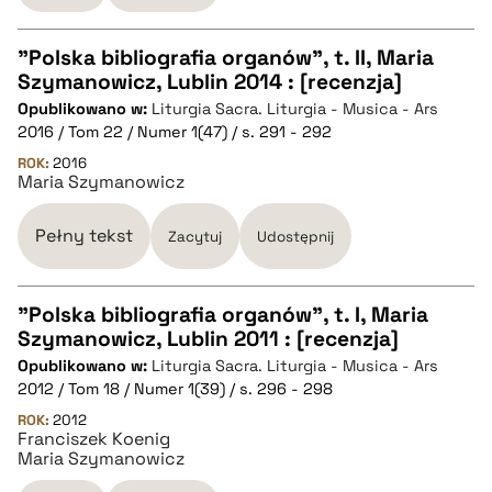
pobierz cytat
"Polska bibliografia organów", t. II, Maria
Szymanowicz, Lublin 2014 : [recenzja]
CZYSTY TEKST
Opublikowano w:
Liturgia Sacra. Liturgia - Musica - Ars
2016 / Tom 22 / Numer 1(47) / s. 291 - 292
pobierz cytat
ROK:
2016
Maria Szymanowicz
BIBTEX
Pełny tekst
Zacytuj
Udostępnij
pobierz cytat
"Polska bibliografia organów", t. I, Maria
Szymanowicz, Lublin 2011 : [recenzja]
CZYSTY TEKST
Opublikowano w:
Liturgia Sacra. Liturgia - Musica - Ars
2012 / Tom 18 / Numer 1(39) / s. 296 - 298
pobierz cytat
ROK:
2012
Franciszek Koenig
Maria Szymanowicz
BIBTEX