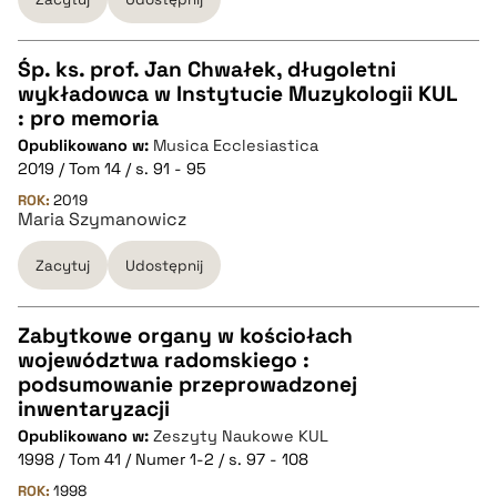
BIBTEX
pobierz cytat
Śp. ks. prof. Jan Chwałek, długoletni
wykładowca w Instytucie Muzykologii KUL
CZYSTY TEKST
: pro memoria
Opublikowano w:
Musica Ecclesiastica
2019 / Tom 14 / s. 91 - 95
pobierz cytat
ROK:
2019
Maria Szymanowicz
BIBTEX
Zacytuj
Udostępnij
pobierz cytat
Zabytkowe organy w kościołach
województwa radomskiego :
CZYSTY TEKST
podsumowanie przeprowadzonej
inwentaryzacji
Opublikowano w:
Zeszyty Naukowe KUL
pobierz cytat
1998 / Tom 41 / Numer 1-2 / s. 97 - 108
ROK:
1998