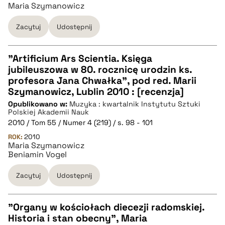
Maria Szymanowicz
BIBTEX
Zacytuj
Udostępnij
pobierz cytat
"Artificium Ars Scientia. Księga
jubileuszowa w 80. rocznicę urodzin ks.
CZYSTY TEKST
profesora Jana Chwałka", pod red. Marii
Szymanowicz, Lublin 2010 : [recenzja]
Opublikowano w:
Muzyka : kwartalnik Instytutu Sztuki
pobierz cytat
Polskiej Akademii Nauk
2010 / Tom 55 / Numer 4 (219) / s. 98 - 101
ROK:
BIBTEX
2010
Maria Szymanowicz
Beniamin Vogel
pobierz cytat
Zacytuj
Udostępnij
"Organy w kościołach diecezji radomskiej.
Historia i stan obecny", Maria