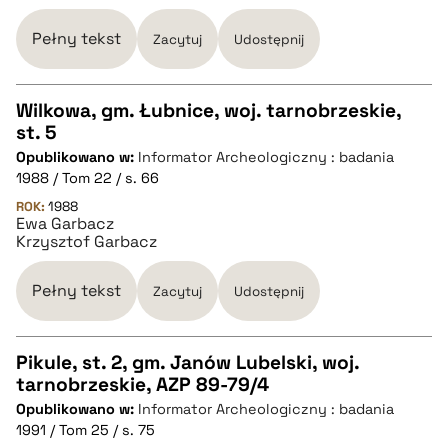
BIBTEX
Pełny tekst
Zacytuj
Udostępnij
pobierz cytat
Wilkowa, gm. Łubnice, woj. tarnobrzeskie,
st. 5
CZYSTY TEKST
Opublikowano w:
Informator Archeologiczny : badania
1988 / Tom 22 / s. 66
pobierz cytat
ROK:
1988
Ewa Garbacz
Krzysztof Garbacz
BIBTEX
Pełny tekst
Zacytuj
Udostępnij
pobierz cytat
Pikule, st. 2, gm. Janów Lubelski, woj.
tarnobrzeskie, AZP 89-79/4
CZYSTY TEKST
Opublikowano w:
Informator Archeologiczny : badania
1991 / Tom 25 / s. 75