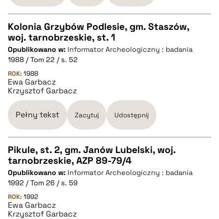
Kolonia Grzybów Podlesie, gm. Staszów,
woj. tarnobrzeskie, st. 1
CZYSTY TEKST
Opublikowano w:
Informator Archeologiczny : badania
1988 / Tom 22 / s. 52
pobierz cytat
ROK:
1988
Ewa Garbacz
Krzysztof Garbacz
BIBTEX
Pełny tekst
Zacytuj
Udostępnij
pobierz cytat
Pikule, st. 2, gm. Janów Lubelski, woj.
tarnobrzeskie, AZP 89-79/4
CZYSTY TEKST
Opublikowano w:
Informator Archeologiczny : badania
1992 / Tom 26 / s. 59
pobierz cytat
ROK:
1992
Ewa Garbacz
Krzysztof Garbacz