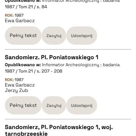
Opublikowano w:
Informator Archeologiczny : badania
1987 / Tom 21 / s. 84
pobierz cytat
ROK:
1987
Ewa Garbacz
BIBTEX
Pełny tekst
Zacytuj
Udostępnij
pobierz cytat
Sandomierz. Pl. Poniatowskiego 1
Opublikowano w:
Informator Archeologiczny : badania
CZYSTY TEKST
1987 / Tom 21 / s. 207 - 208
ROK:
1987
Ewa Garbacz
pobierz cytat
Jerzy Zub
BIBTEX
Pełny tekst
Zacytuj
Udostępnij
pobierz cytat
Sandomierz, Pl. Poniatowskiego 1, woj.
tarnobrzeeskie