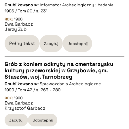
CZYSTY TEKST
Opublikowano w:
Informator Archeologiczny : badania
1986 / Tom 20 / s. 231
pobierz cytat
ROK:
1986
Ewa Garbacz
Jerzy Zub
BIBTEX
Pełny tekst
Zacytuj
Udostępnij
pobierz cytat
Grób z koniem odkryty na cmentarzysku
kultury przeworskiej w Grzybowie, gm.
CZYSTY TEKST
Staszów, woj. Tarnobrzeg
Opublikowano w:
Sprawozdania Archeologiczne
1990 / Tom 42 / s. 263 - 280
pobierz cytat
ROK:
1990
Ewa Garbacz
Krzysztof Garbacz
BIBTEX
Zacytuj
Udostępnij
pobierz cytat