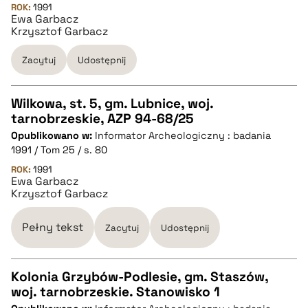
pobierz cytat
ROK:
1991
Ewa Garbacz
Krzysztof Garbacz
BIBTEX
Zacytuj
Udostępnij
pobierz cytat
Wilkowa, st. 5, gm. Lubnice, woj.
tarnobrzeskie, AZP 94-68/25
CZYSTY TEKST
Opublikowano w:
Informator Archeologiczny : badania
1991 / Tom 25 / s. 80
pobierz cytat
ROK:
1991
Ewa Garbacz
Krzysztof Garbacz
BIBTEX
Pełny tekst
Zacytuj
Udostępnij
pobierz cytat
Kolonia Grzybów-Podlesie, gm. Staszów,
woj. tarnobrzeskie. Stanowisko 1
CZYSTY TEKST