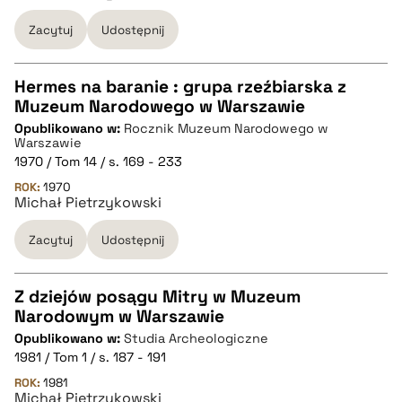
BIBTEX
Zacytuj
Udostępnij
pobierz cytat
Hermes na baranie : grupa rzeźbiarska z
Muzeum Narodowego w Warszawie
CZYSTY TEKST
Opublikowano w:
Rocznik Muzeum Narodowego w
Warszawie
1970 / Tom 14 / s. 169 - 233
pobierz cytat
ROK:
1970
Michał Pietrzykowski
BIBTEX
Zacytuj
Udostępnij
pobierz cytat
Z dziejów posągu Mitry w Muzeum
Narodowym w Warszawie
CZYSTY TEKST
Opublikowano w:
Studia Archeologiczne
1981 / Tom 1 / s. 187 - 191
pobierz cytat
ROK:
1981
Michał Pietrzykowski