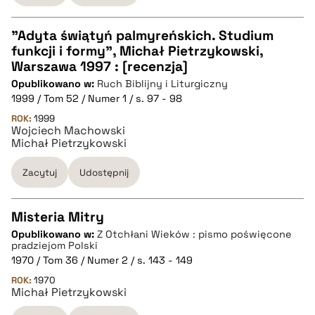
"Adyta świątyń palmyreńskich. Studium
funkcji i formy", Michał Pietrzykowski,
CZYSTY TEKST
Warszawa 1997 : [recenzja]
Opublikowano w:
Ruch Biblijny i Liturgiczny
1999 / Tom 52 / Numer 1 / s. 97 - 98
pobierz cytat
ROK:
1999
Wojciech Machowski
Michał Pietrzykowski
BIBTEX
Zacytuj
Udostępnij
pobierz cytat
Misteria Mitry
Opublikowano w:
Z Otchłani Wieków : pismo poświęcone
CZYSTY TEKST
pradziejom Polski
1970 / Tom 36 / Numer 2 / s. 143 - 149
ROK:
1970
pobierz cytat
Michał Pietrzykowski