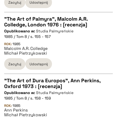
Zacytuj
Udostępnij
BIBTEX
"The Art of Palmyra", Malcolm A.R.
pobierz cytat
Colledge, London 1976 : [recenzja]
CZYSTY TEKST
Opublikowano w:
Studia Palmyreńskie
1985 / Tom 8 / s. 155 - 157
pobierz cytat
ROK:
1985
Malcolm A.R. Colledge
Michał Pietrzykowski
BIBTEX
Zacytuj
Udostępnij
pobierz cytat
"The Art of Dura Europos", Ann Perkins,
Oxford 1973 : [recenzja]
CZYSTY TEKST
Opublikowano w:
Studia Palmyreńskie
1985 / Tom 8 / s. 158 - 159
pobierz cytat
ROK:
1985
Ann Perkins
Michał Pietrzykowski