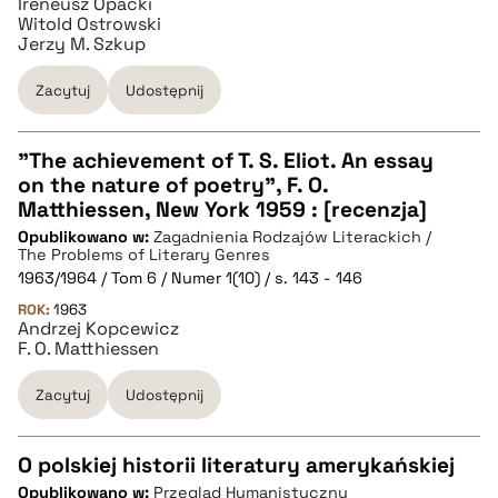
Ireneusz Opacki
Witold Ostrowski
Jerzy M. Szkup
Zacytuj
Udostępnij
"The achievement of T. S. Eliot. An essay
on the nature of poetry", F. O.
CZYSTY TEKST
Matthiessen, New York 1959 : [recenzja]
Opublikowano w:
Zagadnienia Rodzajów Literackich /
The Problems of Literary Genres
pobierz cytat
1963/1964 / Tom 6 / Numer 1(10) / s. 143 - 146
ROK:
1963
Andrzej Kopcewicz
BIBTEX
F. O. Matthiessen
Zacytuj
Udostępnij
pobierz cytat
O polskiej historii literatury amerykańskiej
Opublikowano w:
Przegląd Humanistyczny