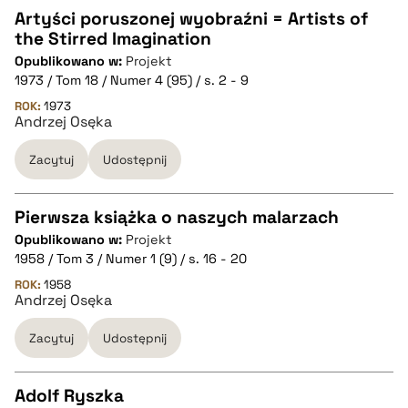
Artyści poruszonej wyobraźni = Artists of
the Stirred Imagination
CZYSTY TEKST
Opublikowano w:
Projekt
1973 / Tom 18 / Numer 4 (95) / s. 2 - 9
pobierz cytat
ROK:
1973
Andrzej Osęka
Zacytuj
Udostępnij
BIBTEX
pobierz cytat
Pierwsza książka o naszych malarzach
Opublikowano w:
Projekt
CZYSTY TEKST
1958 / Tom 3 / Numer 1 (9) / s. 16 - 20
ROK:
1958
Andrzej Osęka
pobierz cytat
Zacytuj
Udostępnij
BIBTEX
Adolf Ryszka