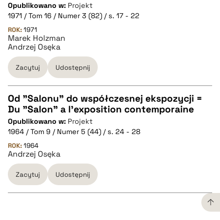
pobierz cytat
Opublikowano w:
Projekt
CZYSTY TEKST
1971 / Tom 16 / Numer 3 (82) / s. 17 - 22
ROK:
1971
Marek Holzman
pobierz cytat
Andrzej Osęka
Zacytuj
Udostępnij
BIBTEX
Od "Salonu" do współczesnej ekspozycji =
pobierz cytat
Du "Salon" a l'exposition contemporaine
CZYSTY TEKST
Opublikowano w:
Projekt
1964 / Tom 9 / Numer 5 (44) / s. 24 - 28
pobierz cytat
ROK:
1964
Andrzej Osęka
Zacytuj
Udostępnij
BIBTEX
pobierz cytat