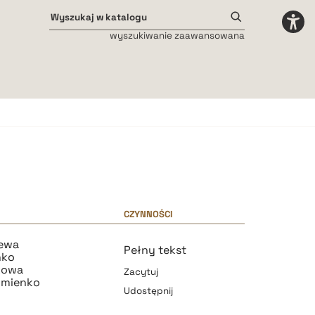
wyszukiwanie zaawansowana
Odstępy międzyliterowe
małe
średnie
duże
CZYNNOŚCI
iewa
Pełny tekst
nko
kowa
Zacytuj
umienko
Udostępnij