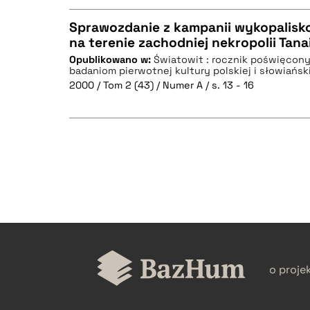
Sprawozdanie z kampanii wykopalisk
na terenie zachodniej nekropolii Tana
Opublikowano w:
Światowit : rocznik poświęcony 
CZYSTY TEKST
badaniom pierwotnej kultury polskiej i słowiańsk
2000 / Tom 2 (43) / Numer A / s. 13 - 16
BIBTEX
CZYSTY TEKST
BIBTEX
o proje