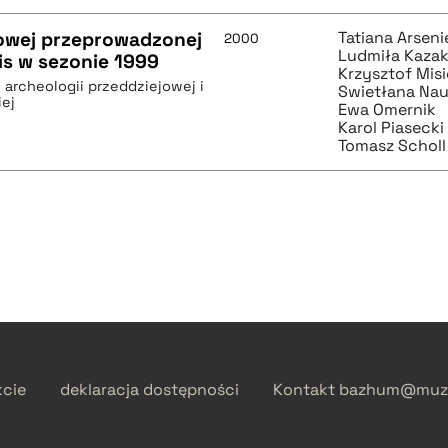
owej przeprowadzonej
Tatiana Arsen
2000
Ludmiła Kaza
is w sezonie 1999
Krzysztof Mis
archeologii przeddziejowej i
Swietłana Na
iej
Ewa Omernik
Karol Piasecki
Tomasz Scholl
kcie
deklaracja dostępności
Kontakt
bazhum@muzh