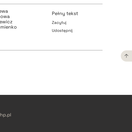
iewa
Pełny tekst
kowa
iewicz
Zacytuj
umienko
Udostępnij
pobierz cytat
pobierz cytat
pobierz cytat
p.pl
pobierz cytat