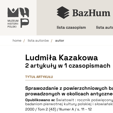
lista czasopism
lista au
home
lista autorów
autor
Wielkość liter
Ludmiła Kazakowa
2 artykuły w 1 czasopismach
TYTUŁ ARTYKUŁU
Sprawozdanie z powierzchniowych 
prowadzonych w okolicach antyczneg
Opublikowano w:
Światowit : rocznik poświęcony 
badaniom pierwotnej kultury polskiej i słowiańsk
2000 / Tom 2 (43) / Numer A / s. 11 - 12