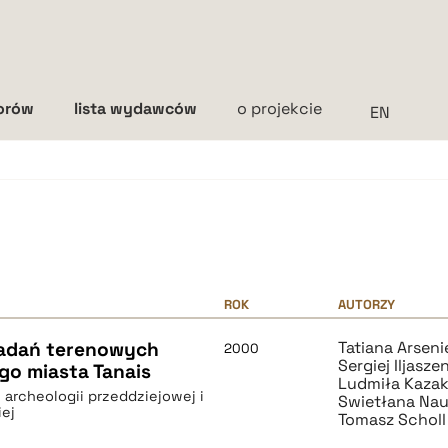
torów
lista wydawców
o projekcie
Interlinia
mała
średnia
duża
ROK
AUTORZY
badań terenowych
Tatiana Arsen
2000
Sergiej Iljasze
o miasta Tanais
Ludmiła Kaza
archeologii przeddziejowej i
Swietłana Na
iej
Tomasz Scholl