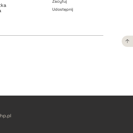
Zacytuj
tka
Udostępnij
a
pobierz cytat
pobierz cytat
pobierz cytat
pobierz cytat
p.pl