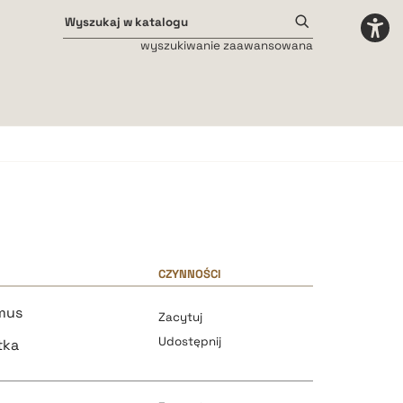
wyszukiwanie zaawansowana
Odstępy międzyliterowe
małe
średnie
duże
CZYNNOŚCI
mus
Zacytuj
Udostępnij
tka