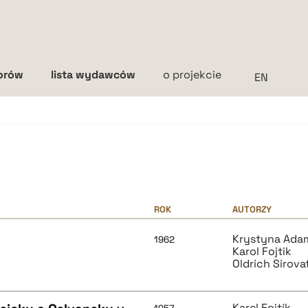
torów
lista wydawców
o projekcie
Interlinia
mała
średnia
duża
ROK
AUTORZY
Krystyna Ada
1962
Karol Fojtik
Oldrich Sirova
Karel Fojtík