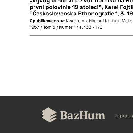
„Vývoy ornictvi a život hornikú na R
prvni polovinie 19 stoleci”, Karel Fojt
"Československa Ethonografie", 3, 19
CZYSTY TEKST
Opublikowano w:
Kwartalnik Historii Kultury Mater
1957 / Tom 5 / Numer 1 / s. 168 - 170
BIBTEX
CZYSTY TEKST
BIBTEX
o proje