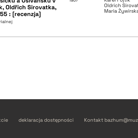
osicku a Oslvansku v
1957
Oldrich Sirova
ik, Oldřich Sirovatka,
Maria Żywirsk
55 : [recenzja]
ialnej
kcie
deklaracja dostępności
Kontakt
bazhum@muzh