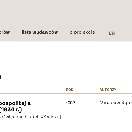
torów
lista wydawców
o projekcie
Interlinia
mała
średnia
duża
h
ROK
AUTORZY
pospolitej a
Mirosław Syc
1992
1934 r.)
poświęcony historii XX wieku]