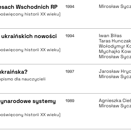
Kresach Wschodnich RP
Mirosław Syc
1994
poświęcony historii XX wieku]
 ukraińskich nowości
Iwan Biłas
1994
Taras Huncza
Wołodymyr K
poświęcony historii XX wieku]
Mychajło Kow
Mirosław Syc
ukraińska?
Jarosław Hry
1997
Mirosław Syc
pismo dla nauczycieli
dzynarodowe systemy
Agnieszka Cieś
1989
Mirosław Syc
poświęcony historii XX wieku]