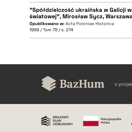
"Spółdzielczość ukraińska w Galicji w
światowej", Mirosław Sycz, Warszawa 
BIBTEX
Opublikowano w:
Acta Poloniae Historica
CZYSTY TEKST
1999 / Tom 79 / s. 274
BIBTEX
CZYSTY TEKST
o proje
BIBTEX