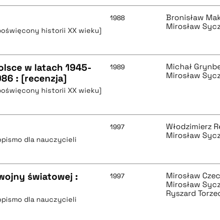
Bronisław Ma
1988
Mirosław Syc
poświęcony historii XX wieku]
lsce w latach 1945-
Michał Grynb
1989
Mirosław Syc
86 : [recenzja]
poświęcony historii XX wieku]
Włodzimierz 
1997
Mirosław Syc
pismo dla nauczycieli
wojny światowej :
Mirosław Cze
1997
Mirosław Syc
Ryszard Torze
pismo dla nauczycieli