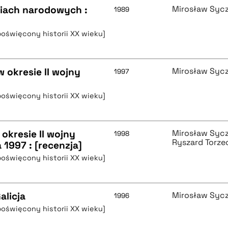
iach narodowych :
Mirosław Syc
1989
poświęcony historii XX wieku]
w okresie II wojny
Mirosław Syc
1997
poświęcony historii XX wieku]
 okresie II wojny
Mirosław Syc
1998
Ryszard Torze
1997 : [recenzja]
poświęcony historii XX wieku]
alicja
Mirosław Syc
1996
poświęcony historii XX wieku]