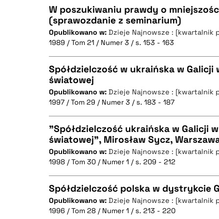
W poszukiwaniu prawdy o mniejszośc
(sprawozdanie z seminarium)
BIBTEX
Opublikowano w:
Dzieje Najnowsze : [kwartalnik 
CZYSTY TEKST
1989 / Tom 21 / Numer 3 / s. 153 - 163
Spółdzielczość w ukraińska w Galicji 
światowej
BIBTEX
Opublikowano w:
Dzieje Najnowsze : [kwartalnik 
CZYSTY TEKST
1997 / Tom 29 / Numer 3 / s. 183 - 187
"Spółdzielczość ukraińska w Galicji w
światowej", Mirosław Sycz, Warszawa 
BIBTEX
Opublikowano w:
Dzieje Najnowsze : [kwartalnik 
CZYSTY TEKST
1998 / Tom 30 / Numer 1 / s. 209 - 212
Spółdzielczość polska w dystrykcie G
Opublikowano w:
Dzieje Najnowsze : [kwartalnik 
BIBTEX
1996 / Tom 28 / Numer 1 / s. 213 - 220
CZYSTY TEKST