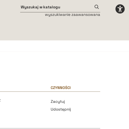
wyszukiwanie zaawansowana
Odstępy międzyliterowe
małe
średnie
duże
CZYNNOŚCI
z
Zacytuj
Udostępnij