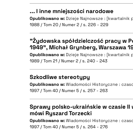
... I inne mniejszości narodowe
Opublikowano w:
Dzieje Najnowsze : [kwartalnik 
1988 / Tom 20 / Numer 2 / s. 226 - 229
CZYSTY TEKST
BIBTEX
"Żydowska spółdzielczość pracy w Po
1949", Michał Grynberg, Warszawa 19
Opublikowano w:
Dzieje Najnowsze : [kwartalnik 
CZYSTY TEKST
BIBTEX
1989 / Tom 21 / Numer 2 / s. 240 - 243
Szkodliwe stereotypy
Opublikowano w:
Wiadomości Historyczne : czaso
BIBTEX
1997 / Tom 40 / Numer 5 / s. 257 - 263
CZYSTY TEKST
Sprawy polsko-ukraińskie w czasie II 
mówi Ryszard Torzecki
Opublikowano w:
Wiadomości Historyczne : czaso
CZYSTY TEKST
BIBTEX
1997 / Tom 40 / Numer 5 / s. 264 - 276