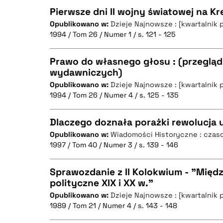
Pierwsze dni II wojny światowej na 
Opublikowano w:
Dzieje Najnowsze : [kwartalnik 
1994 / Tom 26 / Numer 1 / s. 121 - 125
CZYSTY TEKST
Prawo do własnego głosu : (przegląd
wydawniczych)
Opublikowano w:
Dzieje Najnowsze : [kwartalnik 
CZYSTY TEKST
BIBTEX
1994 / Tom 26 / Numer 4 / s. 125 - 135
Dlaczego doznała porażki rewolucja 
Opublikowano w:
Wiadomości Historyczne : czaso
BIBTEX
1997 / Tom 40 / Numer 3 / s. 139 - 146
CZYSTY TEKST
Sprawozdanie z II Kolokwium - "Mię
polityczne XIX i XX w."
Opublikowano w:
Dzieje Najnowsze : [kwartalnik 
CZYSTY TEKST
BIBTEX
1989 / Tom 21 / Numer 4 / s. 143 - 148