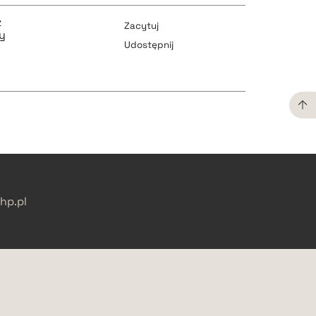
pobierz cytat
pobierz cytat
z
Zacytuj
y
Udostępnij
pobierz cytat
pobierz cytat
pobierz cytat
pobierz cytat
p.pl
pobierz cytat