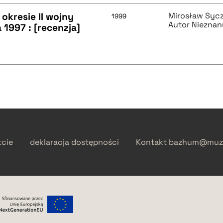
 okresie II wojny
Mirosław Syc
1999
Autor Nieznan
1997 : [recenzja]
kcie
deklaracja dostępności
Kontakt
bazhum@muzh