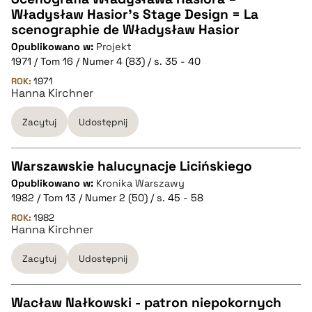
Władysław Hasior's Stage Design = La
CZYSTY TEKST
scenographie de Władysław Hasior
Opublikowano w:
Projekt
1971 / Tom 16 / Numer 4 (83) / s. 35 - 40
pobierz cytat
ROK:
1971
Hanna Kirchner
BIBTEX
Zacytuj
Udostępnij
pobierz cytat
Warszawskie halucynacje Licińskiego
Opublikowano w:
Kronika Warszawy
CZYSTY TEKST
1982 / Tom 13 / Numer 2 (50) / s. 45 - 58
ROK:
1982
Hanna Kirchner
pobierz cytat
Zacytuj
Udostępnij
BIBTEX
Wacław Nałkowski - patron niepokornych