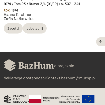
1974 / Tom 23 / Numer 3/4 (91/92) / s. 307 - 341
ROK:
1974
pobierz cytat
Hanna Kirchner
Zofia Nałkowska
BIBTEX
Zacytuj
Udostępnij
pobierz cytat
CZYSTY TEKST
o projekcie
pobierz cytat
deklaracja dostępności
Kontakt
bazhum@muzhp.pl
BIBTEX
pobierz cytat