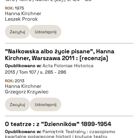
ROK:
1975
Hanna Kirchner
pobierz cytat
Leszek Prorok
Zacytuj
Udostępnij
BIBTEX
"Nałkowska albo życie pisane", Hanna
pobierz cytat
Kirchner, Warszawa 2011 : [recenzja]
CZYSTY TEKST
Opublikowano w:
Acta Poloniae Historica
2013 / Tom 107 / s. 285 - 286
pobierz cytat
ROK:
2013
Hanna Kirchner
Grzegorz Krzywiec
BIBTEX
Zacytuj
Udostępnij
pobierz cytat
O teatrze : z "Dzienników" 1899-1954
Opublikowano w:
Pamiętnik Teatralny : czasopismo
CZYSTY TEKST
kwartalne poświęcone historii i krytyce teatru