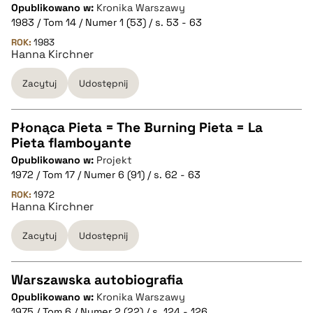
pobierz cytat
Opublikowano w:
Kronika Warszawy
CZYSTY TEKST
1983 / Tom 14 / Numer 1 (53) / s. 53 - 63
ROK:
1983
Hanna Kirchner
pobierz cytat
Zacytuj
Udostępnij
BIBTEX
Płonąca Pieta = The Burning Pieta = La
pobierz cytat
Pieta flamboyante
CZYSTY TEKST
Opublikowano w:
Projekt
1972 / Tom 17 / Numer 6 (91) / s. 62 - 63
pobierz cytat
ROK:
1972
Hanna Kirchner
Zacytuj
Udostępnij
BIBTEX
pobierz cytat
Warszawska autobiografia
Opublikowano w:
Kronika Warszawy
CZYSTY TEKST
1975 / Tom 6 / Numer 2 (22) / s. 124 - 126