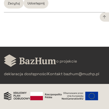
Zacytuj
Udostępnij
CZYSTY TEKST
pobierz cytat
BIBTEX
o projekcie
pobierz cytat
deklaracja dostępności
Kontakt
bazhum@muzhp.pl