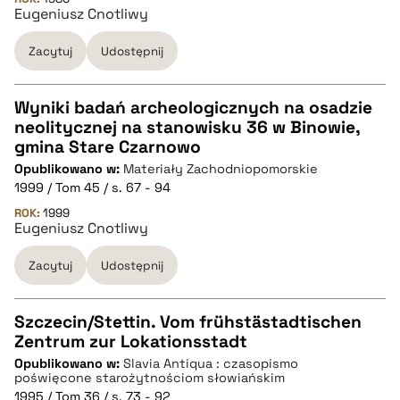
Eugeniusz Cnotliwy
Zacytuj
Udostępnij
BIBTEX
pobierz cytat
Wyniki badań archeologicznych na osadzie
neolitycznej na stanowisku 36 w Binowie,
CZYSTY TEKST
gmina Stare Czarnowo
Opublikowano w:
Materiały Zachodniopomorskie
1999 / Tom 45 / s. 67 - 94
pobierz cytat
ROK:
1999
Eugeniusz Cnotliwy
BIBTEX
Zacytuj
Udostępnij
pobierz cytat
Szczecin/Stettin. Vom frühstästadtischen
Zentrum zur Lokationsstadt
CZYSTY TEKST
Opublikowano w:
Slavia Antiqua : czasopismo
poświęcone starożytnościom słowiańskim
1995 / Tom 36 / s. 73 - 92