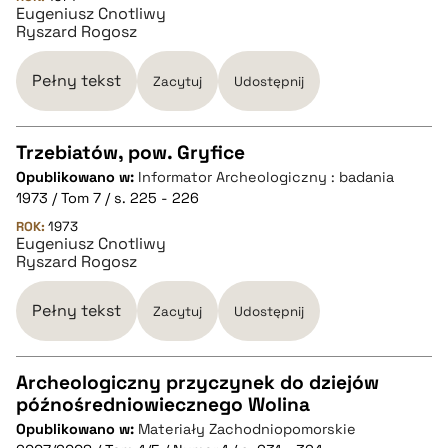
Eugeniusz Cnotliwy
pobierz cytat
Ryszard Rogosz
BIBTEX
Pełny tekst
Zacytuj
Udostępnij
pobierz cytat
Trzebiatów, pow. Gryfice
Opublikowano w:
Informator Archeologiczny : badania
CZYSTY TEKST
1973 / Tom 7 / s. 225 - 226
ROK:
1973
Eugeniusz Cnotliwy
pobierz cytat
Ryszard Rogosz
BIBTEX
Pełny tekst
Zacytuj
Udostępnij
pobierz cytat
Archeologiczny przyczynek do dziejów
późnośredniowiecznego Wolina
CZYSTY TEKST
Opublikowano w:
Materiały Zachodniopomorskie