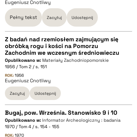
Eugeniusz Cnotliwy
pobierz cytat
Pełny tekst
Zacytuj
Udostępnij
BIBTEX
Z badań nad rzemiosłem zajmującym się
pobierz cytat
obróbką rogu i kości na Pomorzu
CZYSTY TEKST
Zachodnim we wczesnym średniowieczu
Opublikowano w:
Materiały Zachodniopomorskie
1956 / Tom 2 / s. 151
pobierz cytat
ROK:
1956
Eugeniusz Cnotliwy
BIBTEX
Zacytuj
Udostępnij
pobierz cytat
Bugaj, pow. Września. Stanowisko 9 i 10
Opublikowano w:
Informator Archeologiczny : badania
CZYSTY TEKST
1970 / Tom 4 / s. 154 - 155
ROK:
1970