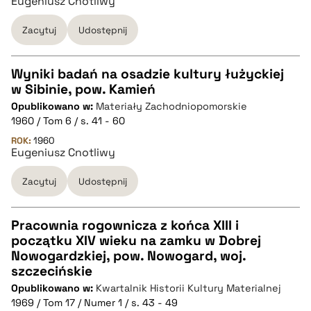
Eugeniusz Cnotliwy
Zacytuj
Udostępnij
BIBTEX
pobierz cytat
Wyniki badań na osadzie kultury łużyckiej
w Sibinie, pow. Kamień
CZYSTY TEKST
Opublikowano w:
Materiały Zachodniopomorskie
1960 / Tom 6 / s. 41 - 60
pobierz cytat
ROK:
1960
Eugeniusz Cnotliwy
Zacytuj
Udostępnij
BIBTEX
pobierz cytat
Pracownia rogownicza z końca XIII i
początku XIV wieku na zamku w Dobrej
CZYSTY TEKST
Nowogardzkiej, pow. Nowogard, woj.
szczecińskie
Opublikowano w:
Kwartalnik Historii Kultury Materialnej
pobierz cytat
1969 / Tom 17 / Numer 1 / s. 43 - 49