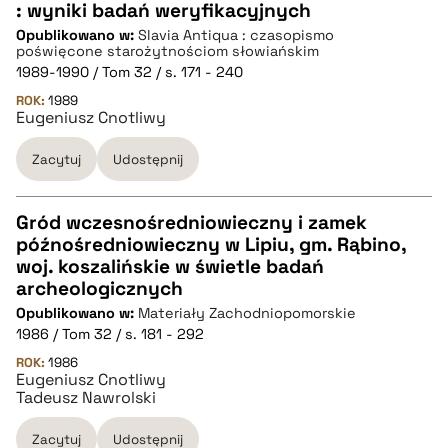
CZYSTY TEKST
: wyniki badań weryfikacyjnych
Opublikowano w:
Slavia Antiqua : czasopismo
poświęcone starożytnościom słowiańskim
pobierz cytat
1989-1990 / Tom 32 / s. 171 - 240
ROK:
1989
Eugeniusz Cnotliwy
BIBTEX
Zacytuj
Udostępnij
pobierz cytat
Gród wczesnośredniowieczny i zamek
późnośredniowieczny w Lipiu, gm. Rąbino,
CZYSTY TEKST
woj. koszalińskie w świetle badań
archeologicznych
Opublikowano w:
Materiały Zachodniopomorskie
pobierz cytat
1986 / Tom 32 / s. 181 - 292
ROK:
1986
Eugeniusz Cnotliwy
BIBTEX
Tadeusz Nawrolski
pobierz cytat
Zacytuj
Udostępnij