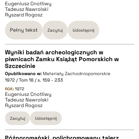
Eugeniusz Cnotliwy
pobierz cytat
Tadeusz Nawrolski
Ryszard Rogosz
BIBTEX
Pełny tekst
Zacytuj
Udostępnij
pobierz cytat
Wyniki badań archeologicznych w
piwnicach Zamku Książąt Pomorskich w
CZYSTY TEKST
Szczecinie
Opublikowano w:
Materiały Zachodniopomorskie
1972 / Tom 18 / s. 159 - 233
pobierz cytat
ROK:
1972
Eugeniusz Cnotliwy
Tadeusz Nawrolski
BIBTEX
Ryszard Rogosz
Zacytuj
Udostępnij
pobierz cytat
Późnoromański, polichromowany talerz