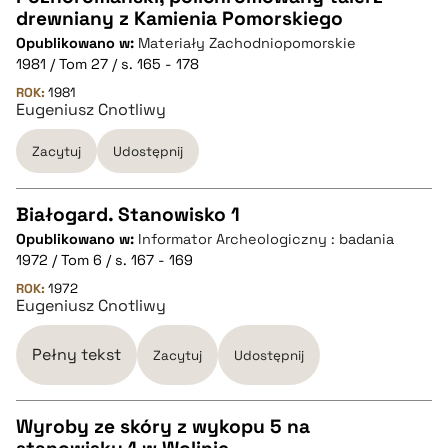
drewniany z Kamienia Pomorskiego
CZYSTY TEKST
Opublikowano w:
Materiały Zachodniopomorskie
1981 / Tom 27 / s. 165 - 178
pobierz cytat
ROK:
1981
Eugeniusz Cnotliwy
Zacytuj
Udostępnij
BIBTEX
pobierz cytat
Białogard. Stanowisko 1
Opublikowano w:
Informator Archeologiczny : badania
CZYSTY TEKST
1972 / Tom 6 / s. 167 - 169
ROK:
1972
Eugeniusz Cnotliwy
pobierz cytat
Pełny tekst
Zacytuj
Udostępnij
BIBTEX
Wyroby ze skóry z wykopu 5 na
pobierz cytat