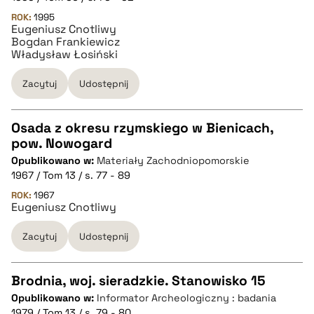
pobierz cytat
ROK:
1995
Eugeniusz Cnotliwy
Bogdan Frankiewicz
BIBTEX
Władysław Łosiński
Zacytuj
Udostępnij
pobierz cytat
Osada z okresu rzymskiego w Bienicach,
pow. Nowogard
CZYSTY TEKST
Opublikowano w:
Materiały Zachodniopomorskie
1967 / Tom 13 / s. 77 - 89
pobierz cytat
ROK:
1967
Eugeniusz Cnotliwy
Zacytuj
Udostępnij
BIBTEX
pobierz cytat
Brodnia, woj. sieradzkie. Stanowisko 15
Opublikowano w:
Informator Archeologiczny : badania
CZYSTY TEKST
1979 / Tom 13 / s. 79 - 80