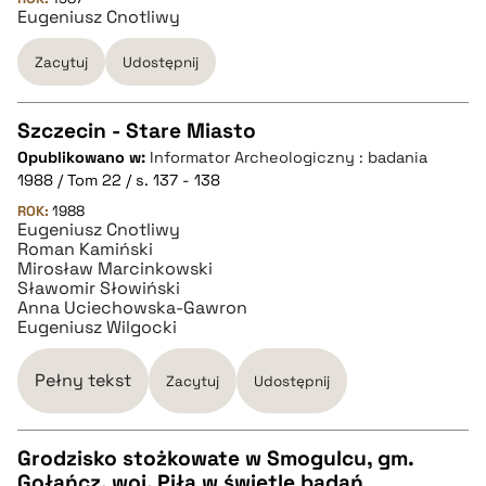
Eugeniusz Cnotliwy
BIBTEX
Zacytuj
Udostępnij
pobierz cytat
Szczecin - Stare Miasto
Opublikowano w:
Informator Archeologiczny : badania
CZYSTY TEKST
1988 / Tom 22 / s. 137 - 138
ROK:
1988
Eugeniusz Cnotliwy
pobierz cytat
Roman Kamiński
Mirosław Marcinkowski
Sławomir Słowiński
BIBTEX
Anna Uciechowska-Gawron
Eugeniusz Wilgocki
pobierz cytat
Pełny tekst
Zacytuj
Udostępnij
Grodzisko stożkowate w Smogulcu, gm.
Gołańcz, woj. Piła w świetle badań