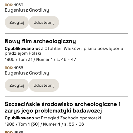
ROK:
1969
Eugeniusz Cnotliwy
BIBTEX
Zacytuj
Udostępnij
pobierz cytat
Nowy film archeologiczny
Opublikowano w:
Z Otchłani Wieków : pismo poświęcone
CZYSTY TEKST
pradziejom Polski
1965 / Tom 31 / Numer 1 / s. 46 - 47
ROK:
1965
pobierz cytat
Eugeniusz Cnotliwy
Zacytuj
Udostępnij
BIBTEX
Szczecińskie środowisko archeologiczne i
pobierz cytat
zarys jego problematyki badawczej
CZYSTY TEKST
Opublikowano w:
Przegląd Zachodniopomorski
1986 / Tom 1 (30) / Numer 4 / s. 55 - 66
pobierz cytat
ROK:
1986