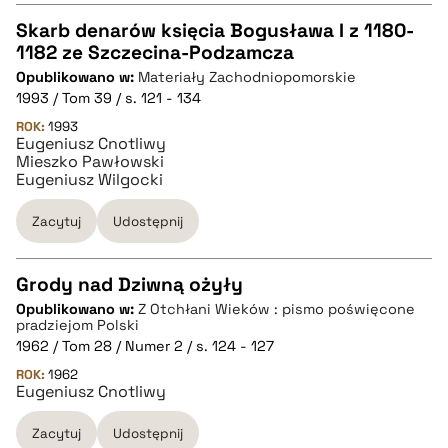
Skarb denarów księcia Bogusława I z 1180-
1182 ze Szczecina-Podzamcza
CZYSTY TEKST
Opublikowano w:
Materiały Zachodniopomorskie
1993 / Tom 39 / s. 121 - 134
pobierz cytat
ROK:
1993
Eugeniusz Cnotliwy
Mieszko Pawłowski
Eugeniusz Wilgocki
BIBTEX
Zacytuj
Udostępnij
pobierz cytat
Grody nad Dziwną ożyły
Opublikowano w:
Z Otchłani Wieków : pismo poświęcone
CZYSTY TEKST
pradziejom Polski
1962 / Tom 28 / Numer 2 / s. 124 - 127
ROK:
1962
pobierz cytat
Eugeniusz Cnotliwy
Zacytuj
Udostępnij
BIBTEX