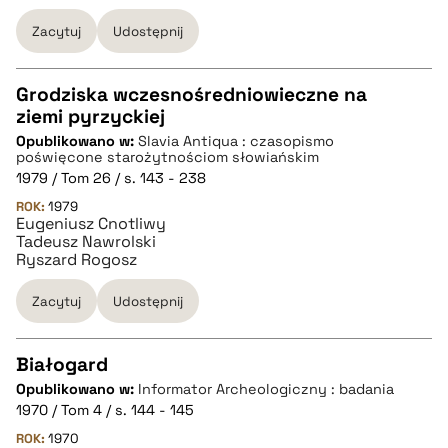
Zacytuj
Udostępnij
pobierz cytat
Grodziska wczesnośredniowieczne na
ziemi pyrzyckiej
CZYSTY TEKST
Opublikowano w:
Slavia Antiqua : czasopismo
poświęcone starożytnościom słowiańskim
1979 / Tom 26 / s. 143 - 238
pobierz cytat
ROK:
1979
Eugeniusz Cnotliwy
Tadeusz Nawrolski
BIBTEX
Ryszard Rogosz
Zacytuj
Udostępnij
pobierz cytat
Białogard
Opublikowano w:
Informator Archeologiczny : badania
CZYSTY TEKST
1970 / Tom 4 / s. 144 - 145
ROK:
1970