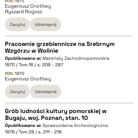
ROK:
1970
Eugeniusz Cnotliwy
pobierz cytat
Ryszard Rogosz
Zacytuj
Udostępnij
BIBTEX
Pracownie grzebiennicze na Srebrnym
pobierz cytat
Wzgórzu w Wolinie
CZYSTY TEKST
Opublikowano w:
Materiały Zachodniopomorskie
1970 / Tom 16 / s. 209 - 287
pobierz cytat
ROK:
1970
Eugeniusz Cnotliwy
Zacytuj
Udostępnij
BIBTEX
pobierz cytat
Grób ludności kultury pomorskiej w
Bugaju, woj. Poznań, stan. 10
CZYSTY TEKST
Opublikowano w:
Sprawozdania Archeologiczne
1976 / Tom 28 / s. 211 - 218