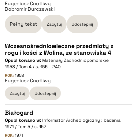
Eugeniusz Cnotliwy
pobierz cytat
Dobromir Durczewski
BIBTEX
Pełny tekst
Zacytuj
Udostępnij
pobierz cytat
Wczesnośredniowieczne przedmioty z
rogu i kości z Wolina, ze stanowiska 4
CZYSTY TEKST
Opublikowano w:
Materiały Zachodniopomorskie
1958 / Tom 4 / s. 155 - 240
pobierz cytat
ROK:
1958
Eugeniusz Cnotliwy
Zacytuj
Udostępnij
BIBTEX
pobierz cytat
Białogard
Opublikowano w:
Informator Archeologiczny : badania
CZYSTY TEKST
1971 / Tom 5 / s. 157
ROK:
1971