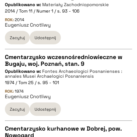
CZYSTY TEKST
Opublikowano w:
Materiały Zachodniopomorskie
2014 / Tom 11 / Numer 1 / s. 93 - 106
pobierz cytat
ROK:
2014
Eugeniusz Cnotliwy
Zacytuj
Udostępnij
BIBTEX
pobierz cytat
Cmentarzysko wczesnośredniowieczne w
Bugaju, woj. Poznań, stan. 9
CZYSTY TEKST
Opublikowano w:
Fontes Archaeologici Posnanienses :
annales Musei Archaelogici Posnaniensis
1974 / Tom 25 / s. 95 - 101
pobierz cytat
ROK:
1974
Eugeniusz Cnotliwy
BIBTEX
Zacytuj
Udostępnij
pobierz cytat
Cmentarzysko kurhanowe w Dobrej, pow.
Nowogard