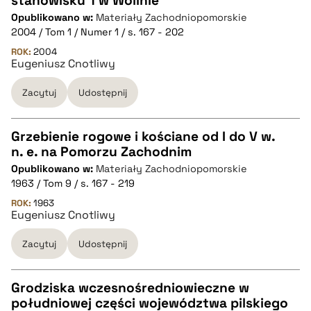
stanowisku 1 w Wolinie
CZYSTY TEKST
Opublikowano w:
Materiały Zachodniopomorskie
2004 / Tom 1 / Numer 1 / s. 167 - 202
pobierz cytat
ROK:
2004
Eugeniusz Cnotliwy
Zacytuj
Udostępnij
BIBTEX
pobierz cytat
Grzebienie rogowe i kościane od I do V w.
n. e. na Pomorzu Zachodnim
CZYSTY TEKST
Opublikowano w:
Materiały Zachodniopomorskie
1963 / Tom 9 / s. 167 - 219
pobierz cytat
ROK:
1963
Eugeniusz Cnotliwy
Zacytuj
Udostępnij
BIBTEX
pobierz cytat
Grodziska wczesnośredniowieczne w
południowej części województwa pilskiego