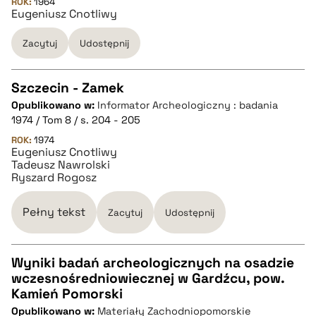
ROK:
1964
Eugeniusz Cnotliwy
BIBTEX
Zacytuj
Udostępnij
pobierz cytat
Szczecin - Zamek
Opublikowano w:
Informator Archeologiczny : badania
CZYSTY TEKST
1974 / Tom 8 / s. 204 - 205
ROK:
1974
Eugeniusz Cnotliwy
pobierz cytat
Tadeusz Nawrolski
Ryszard Rogosz
BIBTEX
Pełny tekst
Zacytuj
Udostępnij
pobierz cytat
Wyniki badań archeologicznych na osadzie
wczesnośredniowiecznej w Gardźcu, pow.
CZYSTY TEKST
Kamień Pomorski
Opublikowano w:
Materiały Zachodniopomorskie