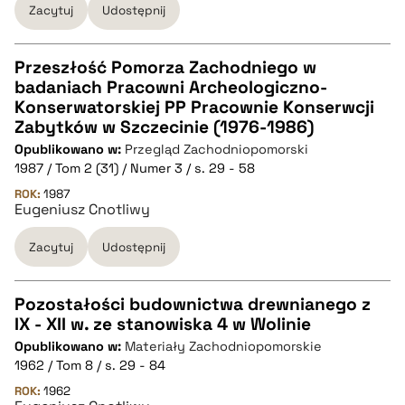
Zacytuj
Udostępnij
pobierz cytat
Przeszłość Pomorza Zachodniego w
badaniach Pracowni Archeologiczno-
CZYSTY TEKST
Konserwatorskiej PP Pracownie Konserwcji
Zabytków w Szczecinie (1976-1986)
Opublikowano w:
Przegląd Zachodniopomorski
pobierz cytat
1987 / Tom 2 (31) / Numer 3 / s. 29 - 58
ROK:
1987
Eugeniusz Cnotliwy
BIBTEX
Zacytuj
Udostępnij
pobierz cytat
Pozostałości budownictwa drewnianego z
IX - XII w. ze stanowiska 4 w Wolinie
CZYSTY TEKST
Opublikowano w:
Materiały Zachodniopomorskie
1962 / Tom 8 / s. 29 - 84
pobierz cytat
ROK:
1962