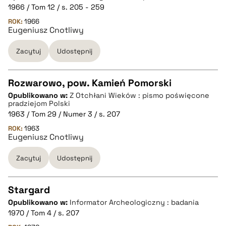
1966 / Tom 12 / s. 205 - 259
pobierz cytat
ROK:
1966
Eugeniusz Cnotliwy
BIBTEX
Zacytuj
Udostępnij
pobierz cytat
Rozwarowo, pow. Kamień Pomorski
Opublikowano w:
Z Otchłani Wieków : pismo poświęcone
CZYSTY TEKST
pradziejom Polski
1963 / Tom 29 / Numer 3 / s. 207
ROK:
1963
pobierz cytat
Eugeniusz Cnotliwy
Zacytuj
Udostępnij
BIBTEX
Stargard
pobierz cytat
Opublikowano w:
Informator Archeologiczny : badania
CZYSTY TEKST
1970 / Tom 4 / s. 207