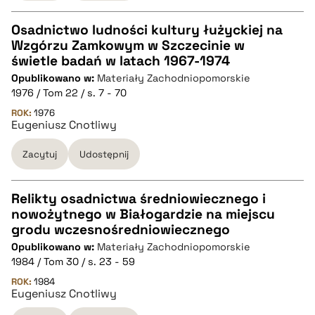
Osadnictwo ludności kultury łużyckiej na
Wzgórzu Zamkowym w Szczecinie w
CZYSTY TEKST
świetle badań w latach 1967-1974
Opublikowano w:
Materiały Zachodniopomorskie
1976 / Tom 22 / s. 7 - 70
pobierz cytat
ROK:
1976
Eugeniusz Cnotliwy
BIBTEX
Zacytuj
Udostępnij
pobierz cytat
Relikty osadnictwa średniowiecznego i
nowożytnego w Białogardzie na miejscu
CZYSTY TEKST
grodu wczesnośredniowiecznego
Opublikowano w:
Materiały Zachodniopomorskie
1984 / Tom 30 / s. 23 - 59
pobierz cytat
ROK:
1984
Eugeniusz Cnotliwy
BIBTEX