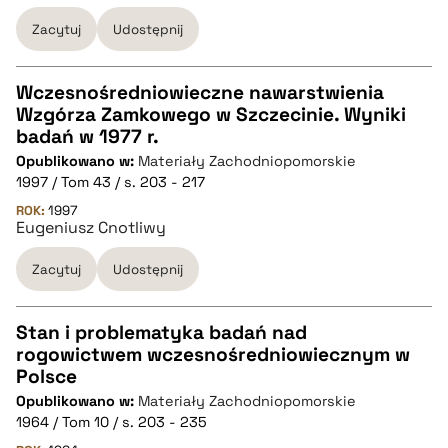
BIBTEX
Zacytuj
Udostępnij
pobierz cytat
Wczesnośredniowieczne nawarstwienia
Wzgórza Zamkowego w Szczecinie. Wyniki
CZYSTY TEKST
badań w 1977 r.
Opublikowano w:
Materiały Zachodniopomorskie
1997 / Tom 43 / s. 203 - 217
pobierz cytat
ROK:
1997
Eugeniusz Cnotliwy
BIBTEX
Zacytuj
Udostępnij
pobierz cytat
Stan i problematyka badań nad
rogowictwem wczesnośredniowiecznym w
CZYSTY TEKST
Polsce
Opublikowano w:
Materiały Zachodniopomorskie
1964 / Tom 10 / s. 203 - 235
pobierz cytat