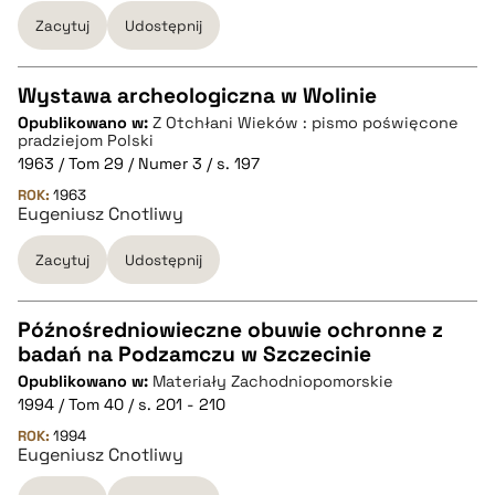
BIBTEX
Zacytuj
Udostępnij
pobierz cytat
Wystawa archeologiczna w Wolinie
Opublikowano w:
Z Otchłani Wieków : pismo poświęcone
CZYSTY TEKST
pradziejom Polski
1963 / Tom 29 / Numer 3 / s. 197
ROK:
1963
pobierz cytat
Eugeniusz Cnotliwy
Zacytuj
Udostępnij
BIBTEX
Późnośredniowieczne obuwie ochronne z
pobierz cytat
badań na Podzamczu w Szczecinie
CZYSTY TEKST
Opublikowano w:
Materiały Zachodniopomorskie
1994 / Tom 40 / s. 201 - 210
pobierz cytat
ROK:
1994
Eugeniusz Cnotliwy