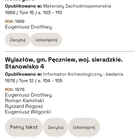
CZYSTY TEKST
Opublikowano w:
Materiały Zachodniopomorskie
1969 / Tom 15 / s. 103 - 110
pobierz cytat
ROK:
1969
Eugeniusz Cnotliwy
Zacytuj
Udostępnij
BIBTEX
pobierz cytat
Wylazłów, gm. Pęczniew, woj. sieradzkie.
Stanowisko 4
CZYSTY TEKST
Opublikowano w:
Informator Archeologiczny : badania
1978 / Tom 12 / s. 104 - 105
pobierz cytat
ROK:
1978
Eugeniusz Cnotliwy
Roman Kamiński
Ryszard Rogosz
BIBTEX
Eugeniusz Wilgocki
pobierz cytat
Pełny tekst
Zacytuj
Udostępnij