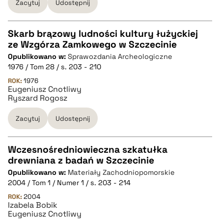
Zacytuj
Udostępnij
BIBTEX
pobierz cytat
Skarb brązowy ludności kultury łużyckiej
ze Wzgórza Zamkowego w Szczecinie
CZYSTY TEKST
Opublikowano w:
Sprawozdania Archeologiczne
1976 / Tom 28 / s. 203 - 210
pobierz cytat
ROK:
1976
Eugeniusz Cnotliwy
Ryszard Rogosz
BIBTEX
Zacytuj
Udostępnij
pobierz cytat
Wczesnośredniowieczna szkatułka
drewniana z badań w Szczecinie
CZYSTY TEKST
Opublikowano w:
Materiały Zachodniopomorskie
2004 / Tom 1 / Numer 1 / s. 203 - 214
pobierz cytat
ROK:
2004
Izabela Bobik
Eugeniusz Cnotliwy