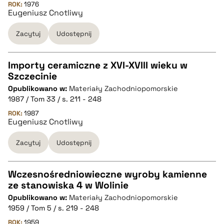
pobierz cytat
ROK:
1976
Eugeniusz Cnotliwy
Zacytuj
Udostępnij
BIBTEX
pobierz cytat
Importy ceramiczne z XVI-XVIII wieku w
Szczecinie
CZYSTY TEKST
Opublikowano w:
Materiały Zachodniopomorskie
1987 / Tom 33 / s. 211 - 248
pobierz cytat
ROK:
1987
Eugeniusz Cnotliwy
Zacytuj
Udostępnij
BIBTEX
pobierz cytat
Wczesnośredniowieczne wyroby kamienne
ze stanowiska 4 w Wolinie
CZYSTY TEKST
Opublikowano w:
Materiały Zachodniopomorskie
1959 / Tom 5 / s. 219 - 248
pobierz cytat
ROK:
1959