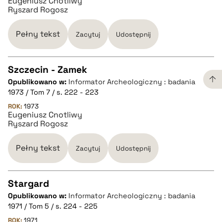
Eugeniusz Cnotliwy
pobierz cytat
Ryszard Rogosz
BIBTEX
Pełny tekst
Zacytuj
Udostępnij
pobierz cytat
Szczecin - Zamek
Opublikowano w:
Informator Archeologiczny : badania
CZYSTY TEKST
1973 / Tom 7 / s. 222 - 223
ROK:
1973
Eugeniusz Cnotliwy
pobierz cytat
Ryszard Rogosz
BIBTEX
Pełny tekst
Zacytuj
Udostępnij
pobierz cytat
Stargard
Opublikowano w:
Informator Archeologiczny : badania
CZYSTY TEKST
1971 / Tom 5 / s. 224 - 225
ROK:
1971