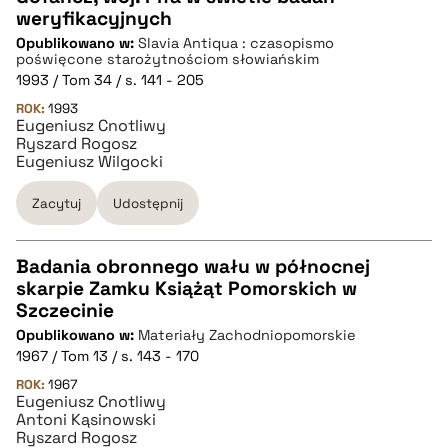
CZYSTY TEKST
weryfikacyjnych
Opublikowano w:
Slavia Antiqua : czasopismo
poświęcone starożytnościom słowiańskim
pobierz cytat
1993 / Tom 34 / s. 141 - 205
ROK:
1993
Eugeniusz Cnotliwy
BIBTEX
Ryszard Rogosz
Eugeniusz Wilgocki
pobierz cytat
Zacytuj
Udostępnij
Badania obronnego wału w północnej
skarpie Zamku Książąt Pomorskich w
CZYSTY TEKST
Szczecinie
Opublikowano w:
Materiały Zachodniopomorskie
1967 / Tom 13 / s. 143 - 170
pobierz cytat
ROK:
1967
Eugeniusz Cnotliwy
Antoni Kąsinowski
BIBTEX
Ryszard Rogosz