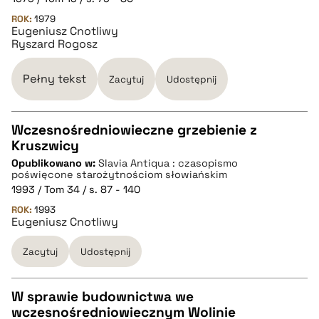
ROK:
1979
Eugeniusz Cnotliwy
pobierz cytat
Ryszard Rogosz
BIBTEX
Pełny tekst
Zacytuj
Udostępnij
pobierz cytat
Wczesnośredniowieczne grzebienie z
Kruszwicy
CZYSTY TEKST
Opublikowano w:
Slavia Antiqua : czasopismo
poświęcone starożytnościom słowiańskim
1993 / Tom 34 / s. 87 - 140
pobierz cytat
ROK:
1993
Eugeniusz Cnotliwy
BIBTEX
Zacytuj
Udostępnij
pobierz cytat
W sprawie budownictwa we
wczesnośredniowiecznym Wolinie