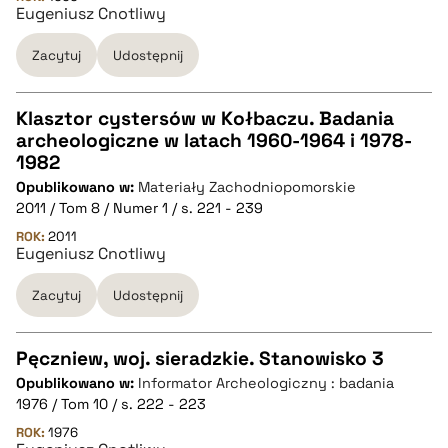
Eugeniusz Cnotliwy
Zacytuj
Udostępnij
BIBTEX
pobierz cytat
Klasztor cystersów w Kołbaczu. Badania
archeologiczne w latach 1960-1964 i 1978-
CZYSTY TEKST
1982
Opublikowano w:
Materiały Zachodniopomorskie
2011 / Tom 8 / Numer 1 / s. 221 - 239
pobierz cytat
ROK:
2011
Eugeniusz Cnotliwy
BIBTEX
Zacytuj
Udostępnij
pobierz cytat
Pęczniew, woj. sieradzkie. Stanowisko 3
Opublikowano w:
Informator Archeologiczny : badania
CZYSTY TEKST
1976 / Tom 10 / s. 222 - 223
ROK:
1976