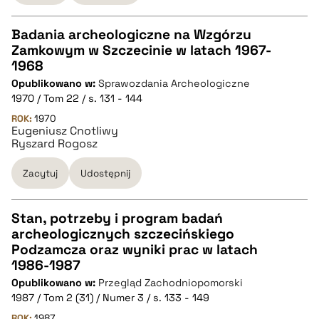
Badania archeologiczne na Wzgórzu
pobierz cytat
Zamkowym w Szczecinie w latach 1967-
CZYSTY TEKST
1968
Opublikowano w:
Sprawozdania Archeologiczne
1970 / Tom 22 / s. 131 - 144
pobierz cytat
ROK:
1970
Eugeniusz Cnotliwy
Ryszard Rogosz
BIBTEX
Zacytuj
Udostępnij
pobierz cytat
Stan, potrzeby i program badań
archeologicznych szczecińskiego
CZYSTY TEKST
Podzamcza oraz wyniki prac w latach
1986-1987
Opublikowano w:
Przegląd Zachodniopomorski
pobierz cytat
1987 / Tom 2 (31) / Numer 3 / s. 133 - 149
ROK:
1987