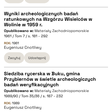
Wyniki archeologicznych badań
ratunkowych na Wzgórzu Wisielców w
CZYSTY TEKST
Wolinie w 1959 r.
Opublikowano w:
Materiały Zachodniopomorskie
1961 / Tom 7 / s. 181 - 292
pobierz cytat
ROK:
1961
Eugeniusz Cnotliwy
BIBTEX
Zacytuj
Udostępnij
pobierz cytat
Siedziba rycerska w Buku, gmina
Przybiernów w świetle archeologiczych
CZYSTY TEKST
badań weryfikacyjnych
Opublikowano w:
Materiały Zachodniopomorskie
1989/90 / Tom 35/36 / s. 187 - 232
pobierz cytat
ROK:
1989
Eugeniusz Cnotliwy