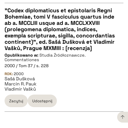
"Codex diplomaticus et epistolaris Regni
Bohemiae, tomi V fasciculus quartus inde
CZYSTY TEKST
ab a. MCCLIII usque ad a. MCCLXXVIII
(prolegomena diplomatica, indices,
exempla scripturae, sigilla, concordantias
pobierz cytat
continent)", ed. Sašá Dušková et Vladimir
Vašků, Prague MXMIII : [recenzja]
Opublikowano w:
BIBTEX
Studia Źródłoznawcze.
Commentationes
2000 / Tom 37 / s. 228
pobierz cytat
ROK:
2000
Sašá Dušková
Marcin R. Pauk
Vladimir Vašků
Zacytuj
Udostępnij