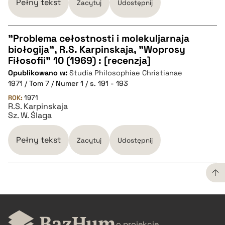
Pełny tekst
Zacytuj
Udostępnij
"Problema cełostnosti i molekuljarnaja
biołogija", R.S. Karpinskaja, "Woprosy
CZYSTY TEKST
Fiłosofii" 10 (1969) : [recenzja]
Opublikowano w:
Studia Philosophiae Christianae
1971 / Tom 7 / Numer 1 / s. 191 - 193
pobierz cytat
ROK:
1971
R.S. Karpinskaja
Sz. W. Ślaga
BIBTEX
Pełny tekst
Zacytuj
Udostępnij
pobierz cytat
CZYSTY TEKST
o projekcie
pobierz cytat