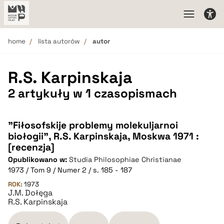
home
lista autorów
autor
R.S. Karpinskaja
2 artykuły w 1 czasopismach
"Fiłosofskije problemy molekuljarnoi
biołogii", R.S. Karpinskaja, Moskwa 1971 :
[recenzja]
Opublikowano w:
Studia Philosophiae Christianae
1973 / Tom 9 / Numer 2 / s. 185 - 187
ROK:
1973
J.M. Dołęga
R.S. Karpinskaja