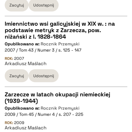
Zacytuj
Udostępnij
Imiennictwo wsi galicyjskiej w XIX w. : na
podstawie metryk z Zarzecza, pow.
CZYSTY TEKST
niżański z l. 1828-1864
Opublikowano w:
Rocznik Przemyski
2007 / Tom 43 / Numer 3 / s. 125 - 147
pobierz cytat
ROK:
2007
Arkadiusz Maślach
BIBTEX
Zacytuj
Udostępnij
pobierz cytat
Zarzecze w latach okupacji niemieckiej
(1939-1944)
CZYSTY TEKST
Opublikowano w:
Rocznik Przemyski
2009 / Tom 45 / Numer 4 / s. 207 - 225
pobierz cytat
ROK:
2009
Arkadiusz Maślach