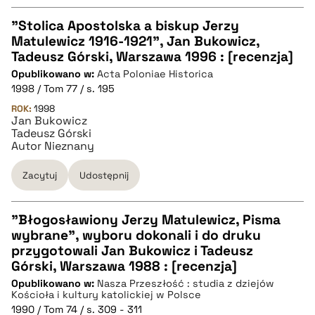
"Stolica Apostolska a biskup Jerzy
Matulewicz 1916-1921", Jan Bukowicz,
CZYSTY TEKST
Tadeusz Górski, Warszawa 1996 : [recenzja]
Opublikowano w:
Acta Poloniae Historica
1998 / Tom 77 / s. 195
pobierz cytat
ROK:
1998
Jan Bukowicz
Tadeusz Górski
BIBTEX
Autor Nieznany
Zacytuj
Udostępnij
pobierz cytat
"Błogosławiony Jerzy Matulewicz, Pisma
wybrane", wyboru dokonali i do druku
CZYSTY TEKST
przygotowali Jan Bukowicz i Tadeusz
Górski, Warszawa 1988 : [recenzja]
Opublikowano w:
Nasza Przeszłość : studia z dziejów
pobierz cytat
Kościoła i kultury katolickiej w Polsce
1990 / Tom 74 / s. 309 - 311