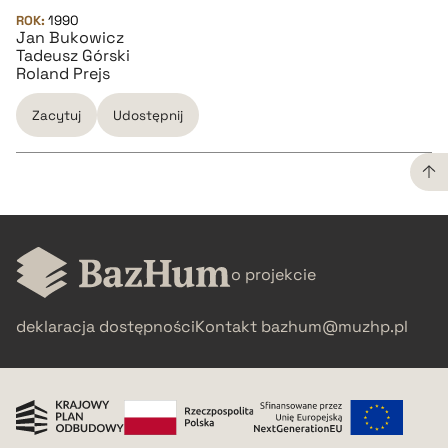
ROK:
BIBTEX
1990
Jan Bukowicz
Tadeusz Górski
Roland Prejs
pobierz cytat
Zacytuj
Udostępnij
CZYSTY TEKST
o projekcie
pobierz cytat
deklaracja dostępności
Kontakt
bazhum@muzhp.pl
BIBTEX
pobierz cytat