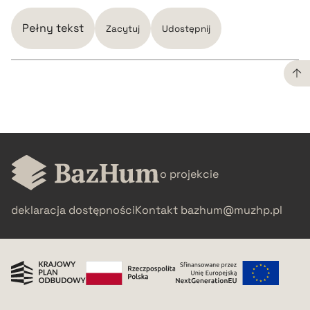
Pełny tekst
Zacytuj
Udostępnij
CZYSTY TEKST
pobierz cytat
o projekcie
BIBTEX
deklaracja dostępności
Kontakt
bazhum@muzhp.pl
pobierz cytat