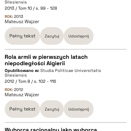
Silesiensis
2013 / Tom 10 / s. 99 - 128
BIBTEX
ROK:
2013
Mateusz Wajzer
pobierz cytat
Pełny tekst
Zacytuj
Udostępnij
Rola armii w pierwszych latach
niepodległości Algierii
CZYSTY TEKST
Opublikowano w:
Studia Politicae Universitatis
Silesiensis
2012 / Tom 8 / s. 102 - 116
pobierz cytat
ROK:
2012
Mateusz Wajzer
BIBTEX
Pełny tekst
Zacytuj
Udostępnij
pobierz cytat
Wyborca racjonalny jako wyborca