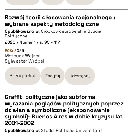
Rozwój teorii głosowania racjonalnego :
wybrane aspekty metodologiczne
CZYSTY TEKST
Opublikowano w:
Środkowoeuropejskie Studia
Polityczne
2025 / Numer 1 / s. 95 - 117
pobierz cytat
ROK:
2025
Mateusz Wajzer
Sylwester Wróbel
BIBTEX
Pełny tekst
Zacytuj
Udostępnij
pobierz cytat
Graffiti polityczne jako subforma
wyrażania poglądów politycznych poprzez
CZYSTY TEKST
działania symboliczne (eksponowanie
symboli): Buenos Aires w dobie kryzysu lat
2001-2002
pobierz cytat
Opublikowano w:
Studia Politicae Universitatis