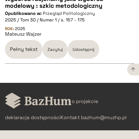
modelowy : szkic metodologiczny
CZYSTY TEKST
Opublikowano w:
Przegląd Politologiczny
2025 / Tom 30 / Numer 1 / s. 157 - 175
pobierz cytat
ROK:
2025
Mateusz Wajzer
BIBTEX
Pełny tekst
Zacytuj
Udostępnij
pobierz cytat
CZYSTY TEKST
o projekcie
pobierz cytat
deklaracja dostępności
Kontakt
bazhum@muzhp.pl
BIBTEX
pobierz cytat