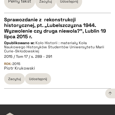
Pełny tekst
Zacytuj
Udostępnij
Sprawozdanie z rekonstrukcji
historycznej, pt. „Lubelszczyzna 1944.
CZYSTY TEKST
Wyzwolenie czy druga niewola?”, Lublin 19
lipca 2015 r.
Opublikowano w:
Koło Historii : materiały Koła
pobierz cytat
Naukowego Historyków Studentów Uniwersytetu Marii
Curie-Skłodowskiej
2015 / Tom 17 / s. 289 - 291
BIBTEX
ROK:
2015
Piotr Krukowski
pobierz cytat
Zacytuj
Udostępnij
CZYSTY TEKST