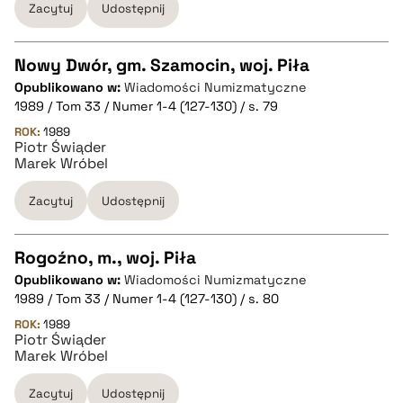
Zacytuj
Udostępnij
BIBTEX
Nowy Dwór, gm. Szamocin, woj. Piła
pobierz cytat
Opublikowano w:
Wiadomości Numizmatyczne
CZYSTY TEKST
1989 / Tom 33 / Numer 1-4 (127-130) / s. 79
ROK:
1989
Piotr Świąder
pobierz cytat
Marek Wróbel
Zacytuj
Udostępnij
BIBTEX
Rogoźno, m., woj. Piła
pobierz cytat
Opublikowano w:
Wiadomości Numizmatyczne
CZYSTY TEKST
1989 / Tom 33 / Numer 1-4 (127-130) / s. 80
ROK:
1989
Piotr Świąder
pobierz cytat
Marek Wróbel
Zacytuj
Udostępnij
BIBTEX