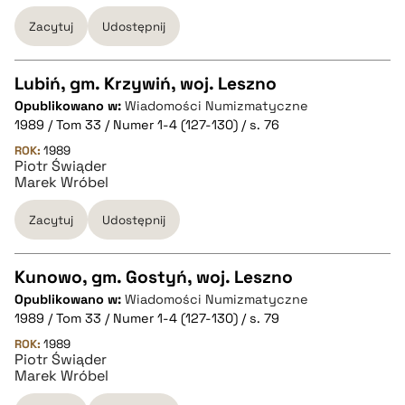
Zacytuj
Udostępnij
Lubiń, gm. Krzywiń, woj. Leszno
Opublikowano w:
Wiadomości Numizmatyczne
CZYSTY TEKST
1989 / Tom 33 / Numer 1-4 (127-130) / s. 76
ROK:
1989
Piotr Świąder
pobierz cytat
Marek Wróbel
Zacytuj
Udostępnij
BIBTEX
Kunowo, gm. Gostyń, woj. Leszno
pobierz cytat
Opublikowano w:
Wiadomości Numizmatyczne
CZYSTY TEKST
1989 / Tom 33 / Numer 1-4 (127-130) / s. 79
ROK:
1989
Piotr Świąder
pobierz cytat
Marek Wróbel