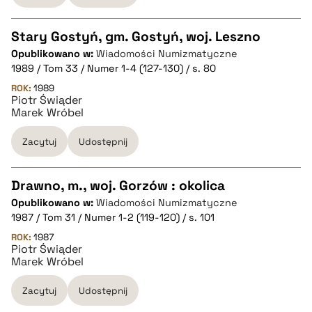
Stary Gostyń, gm. Gostyń, woj. Leszno
pobierz cytat
Opublikowano w:
Wiadomości Numizmatyczne
CZYSTY TEKST
1989 / Tom 33 / Numer 1-4 (127-130) / s. 80
ROK:
1989
Piotr Świąder
pobierz cytat
Marek Wróbel
Zacytuj
Udostępnij
BIBTEX
Drawno, m., woj. Gorzów : okolica
pobierz cytat
Opublikowano w:
Wiadomości Numizmatyczne
CZYSTY TEKST
1987 / Tom 31 / Numer 1-2 (119-120) / s. 101
ROK:
1987
Piotr Świąder
pobierz cytat
Marek Wróbel
Zacytuj
Udostępnij
BIBTEX