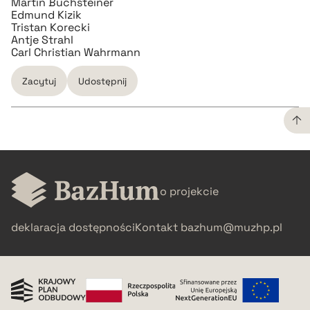
Martin Buchsteiner
Edmund Kizik
Tristan Korecki
Antje Strahl
Carl Christian Wahrmann
Zacytuj
Udostępnij
CZYSTY TEKST
o projekcie
pobierz cytat
deklaracja dostępności
Kontakt
bazhum@muzhp.pl
BIBTEX
pobierz cytat