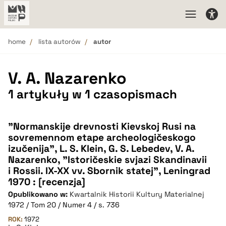
home
lista autorów
autor
V. A. Nazarenko
1 artykuły w 1 czasopismach
"Normanskije drevnosti Kievskoj Rusi na
sovremennom etape archeologičeskogo
izučenija", L. S. Klein, G. S. Lebedev, V. A.
Nazarenko, "Istoričeskie svjazi Skandinavii
i Rossii. IX-XX vv. Sbornik statej", Leningrad
1970 : [recenzja]
Opublikowano w:
Kwartalnik Historii Kultury Materialnej
1972 / Tom 20 / Numer 4 / s. 736
ROK:
1972