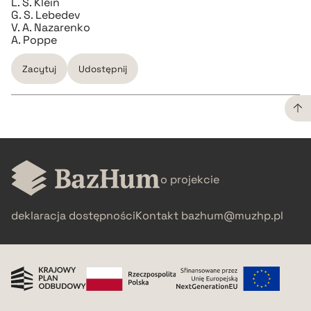
L. S. Klein
G. S. Lebedev
V. A. Nazarenko
A. Poppe
Zacytuj
Udostępnij
CZYSTY TEKST
o projekcie
pobierz cytat
deklaracja dostępności
Kontakt
bazhum@muzhp.pl
BIBTEX
pobierz cytat