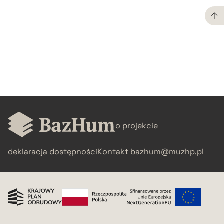
CZYSTY TEKST
pobierz cytat
BIBTEX
o projekcie
pobierz cytat
deklaracja dostępności
Kontakt
bazhum@muzhp.pl