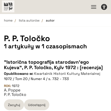
home
lista autorów
autor
P. P. Toločko
1 artykuły w 1 czasopismach
"Istorična topografija starodavn'ego
Kujeva", P. P. Toločko, Kyïv 1972 : [recenzja]
Opublikowano w:
Kwartalnik Historii Kultury Materialnej
1972 / Tom 20 / Numer 4 / s. 732 - 733
ROK:
1972
A. Poppe
P. P. Toločko
Zacytuj
Udostępnij