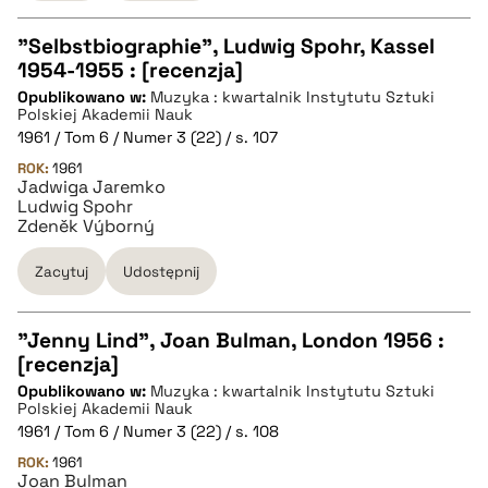
"Selbstbiographie", Ludwig Spohr, Kassel
1954-1955 : [recenzja]
CZYSTY TEKST
Opublikowano w:
Muzyka : kwartalnik Instytutu Sztuki
Polskiej Akademii Nauk
1961 / Tom 6 / Numer 3 (22) / s. 107
pobierz cytat
ROK:
1961
Jadwiga Jaremko
Ludwig Spohr
BIBTEX
Zdeněk Výborný
Zacytuj
Udostępnij
pobierz cytat
"Jenny Lind", Joan Bulman, London 1956 :
[recenzja]
CZYSTY TEKST
Opublikowano w:
Muzyka : kwartalnik Instytutu Sztuki
Polskiej Akademii Nauk
1961 / Tom 6 / Numer 3 (22) / s. 108
pobierz cytat
ROK:
1961
Joan Bulman