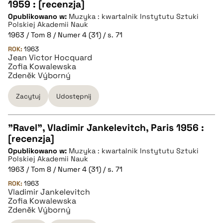
1959 : [recenzja]
CZYSTY TEKST
Opublikowano w:
Muzyka : kwartalnik Instytutu Sztuki
Polskiej Akademii Nauk
1963 / Tom 8 / Numer 4 (31) / s. 71
pobierz cytat
ROK:
1963
Jean Victor Hocquard
Zofia Kowalewska
BIBTEX
Zdeněk Výborný
Zacytuj
Udostępnij
pobierz cytat
"Ravel", Vladimir Jankelevitch, Paris 1956 :
[recenzja]
CZYSTY TEKST
Opublikowano w:
Muzyka : kwartalnik Instytutu Sztuki
Polskiej Akademii Nauk
1963 / Tom 8 / Numer 4 (31) / s. 71
pobierz cytat
ROK:
1963
Vladimir Jankelevitch
Zofia Kowalewska
BIBTEX
Zdeněk Výborný