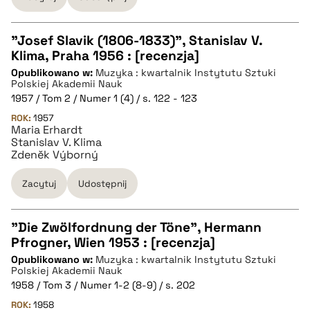
"Josef Slavik (1806-1833)", Stanislav V.
Klima, Praha 1956 : [recenzja]
CZYSTY TEKST
Opublikowano w:
Muzyka : kwartalnik Instytutu Sztuki
Polskiej Akademii Nauk
1957 / Tom 2 / Numer 1 (4) / s. 122 - 123
pobierz cytat
ROK:
1957
Maria Erhardt
Stanislav V. Klima
BIBTEX
Zdeněk Výborný
Zacytuj
Udostępnij
pobierz cytat
"Die Zwölfordnung der Töne", Hermann
Pfrogner, Wien 1953 : [recenzja]
CZYSTY TEKST
Opublikowano w:
Muzyka : kwartalnik Instytutu Sztuki
Polskiej Akademii Nauk
1958 / Tom 3 / Numer 1-2 (8-9) / s. 202
pobierz cytat
ROK:
1958