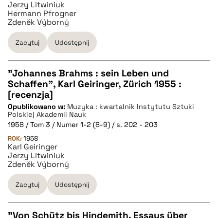
Jerzy Litwiniuk
Hermann Pfrogner
BIBTEX
Zdeněk Výborný
Zacytuj
Udostępnij
pobierz cytat
"Johannes Brahms : sein Leben und
Schaffen", Karl Geiringer, Zürich 1955 :
CZYSTY TEKST
[recenzja]
Opublikowano w:
Muzyka : kwartalnik Instytutu Sztuki
Polskiej Akademii Nauk
pobierz cytat
1958 / Tom 3 / Numer 1-2 (8-9) / s. 202 - 203
ROK:
1958
Karl Geiringer
BIBTEX
Jerzy Litwiniuk
Zdeněk Výborný
pobierz cytat
Zacytuj
Udostępnij
"Von Schütz bis Hindemith. Essays über