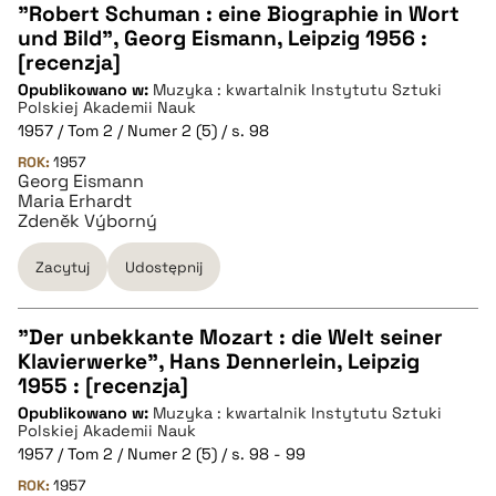
"Robert Schuman : eine Biographie in Wort
und Bild", Georg Eismann, Leipzig 1956 :
CZYSTY TEKST
[recenzja]
Opublikowano w:
Muzyka : kwartalnik Instytutu Sztuki
Polskiej Akademii Nauk
pobierz cytat
1957 / Tom 2 / Numer 2 (5) / s. 98
ROK:
1957
Georg Eismann
BIBTEX
Maria Erhardt
Zdeněk Výborný
pobierz cytat
Zacytuj
Udostępnij
"Der unbekkante Mozart : die Welt seiner
Klavierwerke", Hans Dennerlein, Leipzig
CZYSTY TEKST
1955 : [recenzja]
Opublikowano w:
Muzyka : kwartalnik Instytutu Sztuki
Polskiej Akademii Nauk
pobierz cytat
1957 / Tom 2 / Numer 2 (5) / s. 98 - 99
ROK:
1957