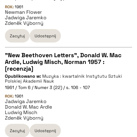
ROK:
1961
Newman Flower
BIBTEX
Jadwiga Jaremko
Zdeněk Výborný
pobierz cytat
Zacytuj
Udostępnij
"New Beethoven Letters", Donald W. Mac
Ardle, Ludwig Misch, Norman 1957 :
CZYSTY TEKST
[recenzja]
Opublikowano w:
Muzyka : kwartalnik Instytutu Sztuki
Polskiej Akademii Nauk
pobierz cytat
1961 / Tom 6 / Numer 3 (22) / s. 106 - 107
ROK:
1961
Jadwiga Jaremko
BIBTEX
Donald W. Mac Ardle
Ludwig Misch
Zdeněk Výborný
pobierz cytat
Zacytuj
Udostępnij