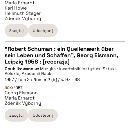
Maria Erhardt
BIBTEX
Karl Howe
Hellmuth Steger
Zdeněk Výborný
pobierz cytat
Zacytuj
Udostępnij
"Robert Schuman : ein Quellenwerk über
sein Leben und Schaffen", Georg Eismann,
CZYSTY TEKST
Leipzig 1956 : [recenzja]
Opublikowano w:
Muzyka : kwartalnik Instytutu Sztuki
Polskiej Akademii Nauk
pobierz cytat
1957 / Tom 2 / Numer 2 (5) / s. 97 - 98
ROK:
1957
Georg Eismann
BIBTEX
Maria Erhardt
Zdeněk Výborný
pobierz cytat
Zacytuj
Udostępnij