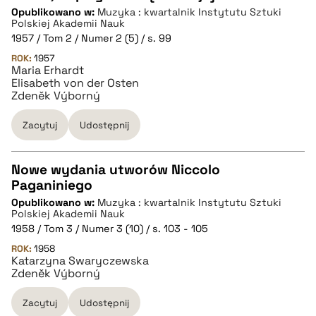
CZYSTY TEKST
Opublikowano w:
Muzyka : kwartalnik Instytutu Sztuki
Polskiej Akademii Nauk
1957 / Tom 2 / Numer 2 (5) / s. 99
pobierz cytat
ROK:
1957
Maria Erhardt
Elisabeth von der Osten
BIBTEX
Zdeněk Výborný
Zacytuj
Udostępnij
pobierz cytat
Nowe wydania utworów Niccolo
Paganiniego
CZYSTY TEKST
Opublikowano w:
Muzyka : kwartalnik Instytutu Sztuki
Polskiej Akademii Nauk
1958 / Tom 3 / Numer 3 (10) / s. 103 - 105
pobierz cytat
ROK:
1958
Katarzyna Swaryczewska
Zdeněk Výborný
BIBTEX
Zacytuj
Udostępnij