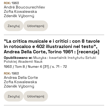
ROK:
1963
André Boucourechliev
Zofia Kowalewska
BIBTEX
Zdeněk Výborný
Zacytuj
Udostępnij
pobierz cytat
"La critica musicale e i critici : con 8 tavole
in rotocalco e 402 illustrazioni nel testo",
CZYSTY TEKST
Andrea Della Corte, Torino 1961 : [recenzja]
Opublikowano w:
Muzyka : kwartalnik Instytutu Sztuki
Polskiej Akademii Nauk
pobierz cytat
1963 / Tom 8 / Numer 4 (31) / s. 71 - 72
ROK:
1963
Andrea Della Corte
BIBTEX
Zofia Kowalewska
Zdeněk Výborný
pobierz cytat
Zacytuj
Udostępnij