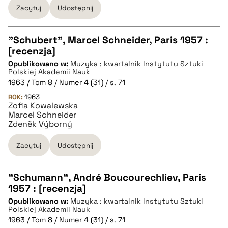
Zacytuj
Udostępnij
pobierz cytat
"Schubert", Marcel Schneider, Paris 1957 :
[recenzja]
CZYSTY TEKST
Opublikowano w:
Muzyka : kwartalnik Instytutu Sztuki
Polskiej Akademii Nauk
1963 / Tom 8 / Numer 4 (31) / s. 71
pobierz cytat
ROK:
1963
Zofia Kowalewska
Marcel Schneider
BIBTEX
Zdeněk Výborný
Zacytuj
Udostępnij
pobierz cytat
"Schumann", André Boucourechliev, Paris
1957 : [recenzja]
CZYSTY TEKST
Opublikowano w:
Muzyka : kwartalnik Instytutu Sztuki
Polskiej Akademii Nauk
1963 / Tom 8 / Numer 4 (31) / s. 71
pobierz cytat