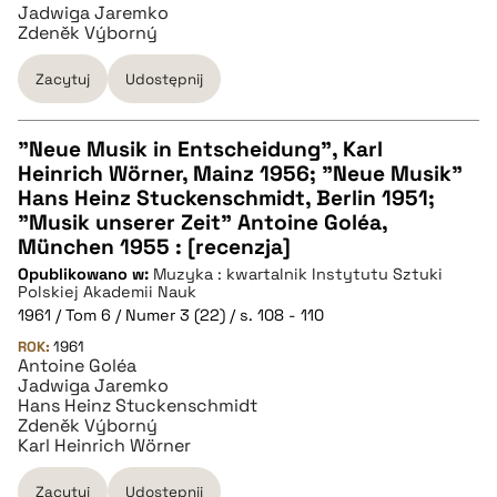
Jadwiga Jaremko
BIBTEX
Zdeněk Výborný
Zacytuj
Udostępnij
pobierz cytat
"Neue Musik in Entscheidung", Karl
Heinrich Wörner, Mainz 1956; "Neue Musik"
CZYSTY TEKST
Hans Heinz Stuckenschmidt, Berlin 1951;
"Musik unserer Zeit" Antoine Goléa,
München 1955 : [recenzja]
pobierz cytat
Opublikowano w:
Muzyka : kwartalnik Instytutu Sztuki
Polskiej Akademii Nauk
1961 / Tom 6 / Numer 3 (22) / s. 108 - 110
BIBTEX
ROK:
1961
Antoine Goléa
Jadwiga Jaremko
pobierz cytat
Hans Heinz Stuckenschmidt
Zdeněk Výborný
Karl Heinrich Wörner
Zacytuj
Udostępnij