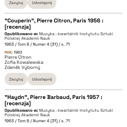
Zacytuj
Udostępnij
"Couperin", Pierre Citron, Paris 1956 :
[recenzja]
CZYSTY TEKST
Opublikowano w:
Muzyka : kwartalnik Instytutu Sztuki
Polskiej Akademii Nauk
1963 / Tom 8 / Numer 4 (31) / s. 71
pobierz cytat
ROK:
1963
Pierre Citron
Zofia Kowalewska
BIBTEX
Zdeněk Výborný
Zacytuj
Udostępnij
pobierz cytat
"Haydn", Pierre Barbaud, Paris 1957 :
[recenzja]
CZYSTY TEKST
Opublikowano w:
Muzyka : kwartalnik Instytutu Sztuki
Polskiej Akademii Nauk
1963 / Tom 8 / Numer 4 (31) / s. 71
pobierz cytat