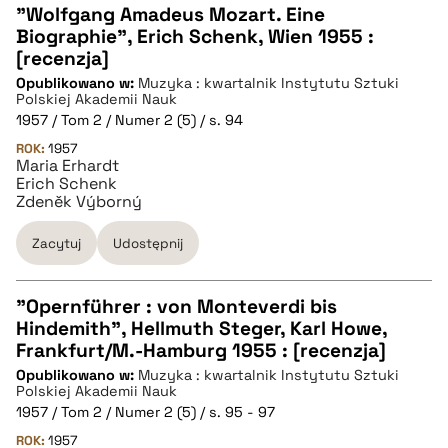
"Wolfgang Amadeus Mozart. Eine
Biographie", Erich Schenk, Wien 1955 :
CZYSTY TEKST
[recenzja]
Opublikowano w:
Muzyka : kwartalnik Instytutu Sztuki
Polskiej Akademii Nauk
pobierz cytat
1957 / Tom 2 / Numer 2 (5) / s. 94
ROK:
1957
Maria Erhardt
BIBTEX
Erich Schenk
Zdeněk Výborný
pobierz cytat
Zacytuj
Udostępnij
"Opernführer : von Monteverdi bis
Hindemith", Hellmuth Steger, Karl Howe,
CZYSTY TEKST
Frankfurt/M.-Hamburg 1955 : [recenzja]
Opublikowano w:
Muzyka : kwartalnik Instytutu Sztuki
Polskiej Akademii Nauk
pobierz cytat
1957 / Tom 2 / Numer 2 (5) / s. 95 - 97
ROK:
1957