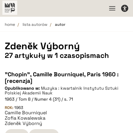
home
lista autorów
autor
Zdeněk Výborný
27 artykuły w 1 czasopismach
"Chopin", Camille Bourniquel, Paris 1960 :
[recenzja]
Opublikowano w:
Muzyka : kwartalnik Instytutu Sztuki
Polskiej Akademii Nauk
1963 / Tom 8 / Numer 4 (31) / s. 71
ROK:
1963
Camille Bourniquel
Zofia Kowalewska
Zdeněk Výborný