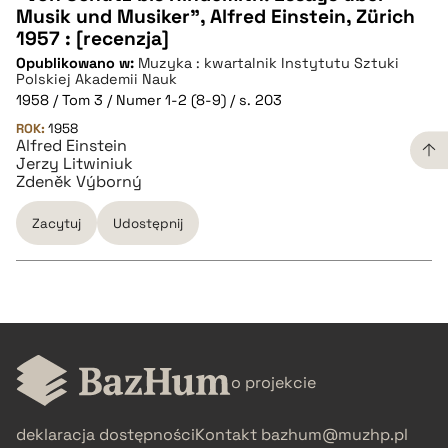
Musik und Musiker", Alfred Einstein, Zürich
CZYSTY TEKST
1957 : [recenzja]
Opublikowano w:
Muzyka : kwartalnik Instytutu Sztuki
Polskiej Akademii Nauk
pobierz cytat
1958 / Tom 3 / Numer 1-2 (8-9) / s. 203
ROK:
1958
Alfred Einstein
BIBTEX
Jerzy Litwiniuk
Zdeněk Výborný
pobierz cytat
Zacytuj
Udostępnij
CZYSTY TEKST
o projekcie
pobierz cytat
deklaracja dostępności
Kontakt
bazhum@muzhp.pl
BIBTEX