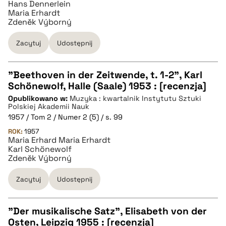
Hans Dennerlein
BIBTEX
Maria Erhardt
Zdeněk Výborný
pobierz cytat
Zacytuj
Udostępnij
"Beethoven in der Zeitwende, t. 1-2", Karl
Schönewolf, Halle (Saale) 1953 : [recenzja]
CZYSTY TEKST
Opublikowano w:
Muzyka : kwartalnik Instytutu Sztuki
Polskiej Akademii Nauk
1957 / Tom 2 / Numer 2 (5) / s. 99
pobierz cytat
ROK:
1957
Maria Erhard Maria Erhardt
Karl Schönewolf
BIBTEX
Zdeněk Výborný
Zacytuj
Udostępnij
pobierz cytat
"Der musikalische Satz", Elisabeth von der
Osten, Leipzig 1955 : [recenzja]