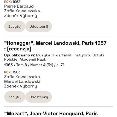
ROK:
1963
Pierre Barbaud
Zofia Kowalewska
BIBTEX
Zdeněk Výborný
Zacytuj
Udostępnij
pobierz cytat
"Honegger", Marcel Landowski, Paris 1957
: [recenzja]
CZYSTY TEKST
Opublikowano w:
Muzyka : kwartalnik Instytutu Sztuki
Polskiej Akademii Nauk
1963 / Tom 8 / Numer 4 (31) / s. 71
pobierz cytat
ROK:
1963
Zofia Kowalewska
Marcel Landowski
BIBTEX
Zdeněk Výborný
Zacytuj
Udostępnij
pobierz cytat
"Mozart", Jean-Victor Hocquard, Paris