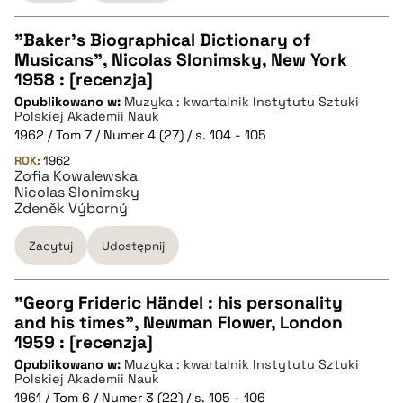
pobierz cytat
"Baker's Biographical Dictionary of
Musicans", Nicolas Slonimsky, New York
CZYSTY TEKST
1958 : [recenzja]
Opublikowano w:
Muzyka : kwartalnik Instytutu Sztuki
Polskiej Akademii Nauk
pobierz cytat
1962 / Tom 7 / Numer 4 (27) / s. 104 - 105
ROK:
1962
Zofia Kowalewska
BIBTEX
Nicolas Slonimsky
Zdeněk Výborný
pobierz cytat
Zacytuj
Udostępnij
"Georg Frideric Händel : his personality
and his times", Newman Flower, London
CZYSTY TEKST
1959 : [recenzja]
Opublikowano w:
Muzyka : kwartalnik Instytutu Sztuki
Polskiej Akademii Nauk
pobierz cytat
1961 / Tom 6 / Numer 3 (22) / s. 105 - 106