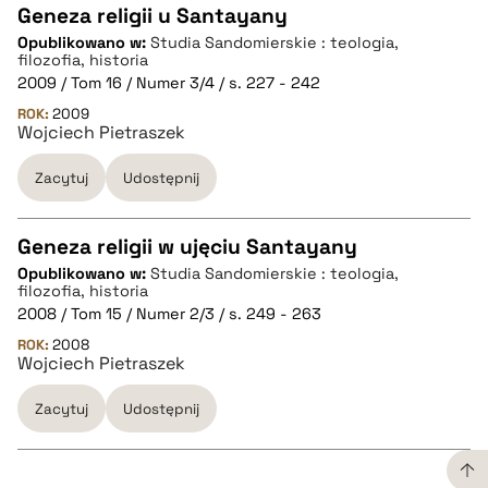
Geneza religii u Santayany
Opublikowano w:
Studia Sandomierskie : teologia,
CZYSTY TEKST
filozofia, historia
2009 / Tom 16 / Numer 3/4 / s. 227 - 242
ROK:
2009
pobierz cytat
Wojciech Pietraszek
Zacytuj
Udostępnij
BIBTEX
Geneza religii w ujęciu Santayany
pobierz cytat
Opublikowano w:
Studia Sandomierskie : teologia,
CZYSTY TEKST
filozofia, historia
2008 / Tom 15 / Numer 2/3 / s. 249 - 263
ROK:
2008
pobierz cytat
Wojciech Pietraszek
Zacytuj
Udostępnij
BIBTEX
pobierz cytat